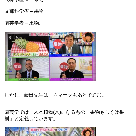
文部科学省 – 果物
園芸学者 – 果物、
しかし、藤田先生は、△マークもあとで追加。
園芸学では「木本植物(木)になるもの＝果物もしくは果
樹」と定義しています。