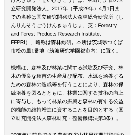
けんきゅう・せいびきこう）は、林野庁所管の国
立研究開発法人。2017年（平成29年）4月1日ま
での名称は国立研究開発法人森林総合研究所（し
んりんそうごうけんきゅうじょ、英：Forestry
and Forest Products Research Institute、
FFPRI）、略称は森林総研。本所は茨城県つくば
市松の里1番地（筑波研究学園都市内）に置く。
機構は、森林及び林業に関する試験及び研究、林
木の優良な種苗の生産及び配布、水源を涵養する
ための森林の造成等を行うことにより、森林の保
続培養を図るとともに、林業に関する技術の向上
に寄与し、もって林業の振興と森林の有する公益
的機能の維持増進に資することを目的とする（国
立研究開発法人森林研究・整備機構法第3条）。