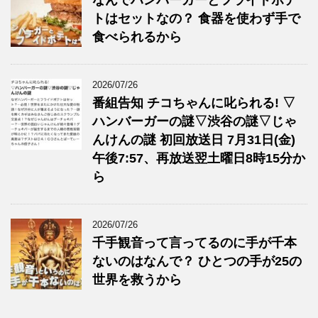
なんでハンバーガーとフライドポテ
トはセットなの？ 食器を使わず手で
食べられるから
2026/07/26
番組告知 チコちゃんに叱られる! ▽
ハンバーガーの謎▽渋谷の謎▽じゃ
んけんの謎 初回放送日 7月31日(金)
午後7:57、再放送翌土曜日8時15分か
ら
2026/07/26
千手観音って言ってるのに手が千本
ないのはなんで？ ひとつの手が25の
世界を救うから