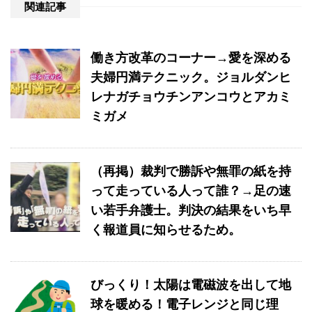
関連記事
働き方改革のコーナー→愛を深める
夫婦円満テクニック。ジョルダンヒ
レナガチョウチンアンコウとアカミ
ミガメ
（再掲）裁判で勝訴や無罪の紙を持
って走っている人って誰？→足の速
い若手弁護士。判決の結果をいち早
く報道員に知らせるため。
びっくり！太陽は電磁波を出して地
球を暖める！電子レンジと同じ理