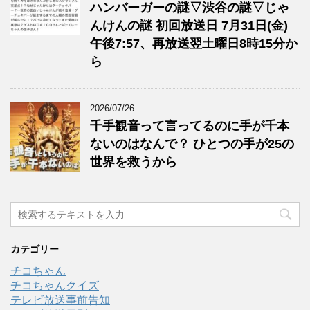
ハンバーガーの謎▽渋谷の謎▽じゃ
んけんの謎 初回放送日 7月31日(金)
午後7:57、再放送翌土曜日8時15分か
ら
2026/07/26
千手観音って言ってるのに手が千本
ないのはなんで？ ひとつの手が25の
世界を救うから
カテゴリー
チコちゃん
チコちゃんクイズ
テレビ放送事前告知