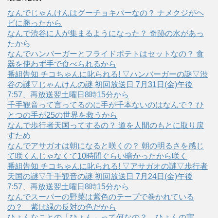
なんでじゃんけんはグーチョキパーなの？ ナメクジがヘ
ビに勝ったから
なんで渋谷に人が集まるようになった？ 奇跡の水があっ
たから
なんでハンバーガーとフライドポテトはセットなの？ 食
器を使わず手で食べられるから
番組告知 チコちゃんに叱られる! ▽ハンバーガーの謎▽渋
谷の謎▽じゃんけんの謎 初回放送日 7月31日(金)午後
7:57、再放送翌土曜日8時15分から
千手観音って言ってるのに手が千本ないのはなんで？ ひ
とつの手が25の世界を救うから
なんで歩行者天国ってするの？ 道を人間のもとに取り戻
すため
なんでアサガオは朝になると咲くの？ 朝の明るさを感じ
て咲くんじゃなくて10時間ぐらい暗かったから咲く
番組告知 チコちゃんに叱られる! ▽アサガオの謎▽歩行者
天国の謎▽千手観音の謎 初回放送日 7月24日(金)午後
7:57、再放送翌土曜日8時15分から
なんでスーパーの野菜は紫色のテープで巻かれている
の？ 紫は緑の反対の色だから
ひょんなことの「ひょん」って何なの？ ひょんの実