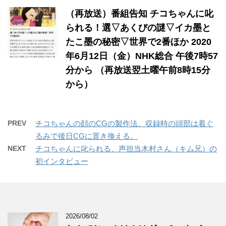
（再放送）番組告知 チコちゃんに叱
られる！選▽あくびの謎▽イカ墨と
たこ墨の秘密▽世界で2番ほか 2020
年6月12日（金）NHK総合 午後7時57
分から （再放送翌土曜午前8時15分
から）
PREV
チコちゃんの顔のCGの製作法、収録時の頭部は着ぐ
るみで後日CGに置き換える。
NEXT
チコちゃんに叱られる、声担当木村さん（キム兄）の
初インタビュー
2026/08/02