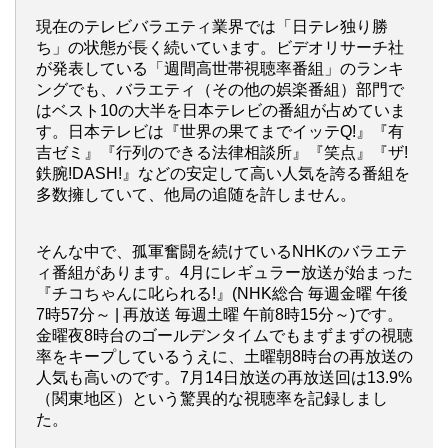
現在のテレビバラエティ業界では「日テレ独り勝
ち」の状態が長く続いています。ビデオリサーチ社
が発表している「週間高世帯視聴率番組」のランキ
ングでも、バラエティ（その他の娯楽番組）部門で
はベスト10の大半を日本テレビの番組が占めていま
す。日本テレビは『世界の果てまでイッテQ!』『有
吉ゼミ』『行列のできる法律相談所』『笑点』『ザ!
鉄腕!DASH!』などの安定して高い人気を誇る番組を
多数擁していて、他局の追随を許しません。
そんな中で、孤軍奮闘を続けているNHKのバラエテ
ィ番組があります。4月にレギュラー放送が始まった
『チコちゃんに叱られる!』(NHK総合 毎週金曜 午後
7時57分～ | 再放送 毎週土曜 午前8時15分～)です。
金曜夜8時台のゴールデンタイムでもまずまずの視聴
率をキープしているうえに、土曜朝8時台の再放送の
人気も高いのです。7月14日放送の再放送回は13.9%
（関東地区）という驚異的な視聴率を記録しまし
た。