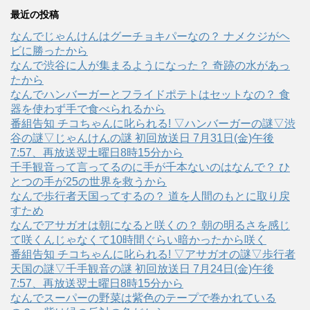
最近の投稿
なんでじゃんけんはグーチョキパーなの？ ナメクジがヘ
ビに勝ったから
なんで渋谷に人が集まるようになった？ 奇跡の水があっ
たから
なんでハンバーガーとフライドポテトはセットなの？ 食
器を使わず手で食べられるから
番組告知 チコちゃんに叱られる! ▽ハンバーガーの謎▽渋
谷の謎▽じゃんけんの謎 初回放送日 7月31日(金)午後
7:57、再放送翌土曜日8時15分から
千手観音って言ってるのに手が千本ないのはなんで？ ひ
とつの手が25の世界を救うから
なんで歩行者天国ってするの？ 道を人間のもとに取り戻
すため
なんでアサガオは朝になると咲くの？ 朝の明るさを感じ
て咲くんじゃなくて10時間ぐらい暗かったから咲く
番組告知 チコちゃんに叱られる! ▽アサガオの謎▽歩行者
天国の謎▽千手観音の謎 初回放送日 7月24日(金)午後
7:57、再放送翌土曜日8時15分から
なんでスーパーの野菜は紫色のテープで巻かれている