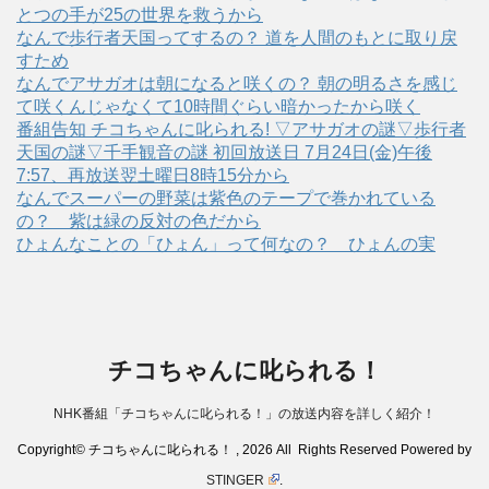
とつの手が25の世界を救うから
なんで歩行者天国ってするの？ 道を人間のもとに取り戻
すため
なんでアサガオは朝になると咲くの？ 朝の明るさを感じ
て咲くんじゃなくて10時間ぐらい暗かったから咲く
番組告知 チコちゃんに叱られる! ▽アサガオの謎▽歩行者
天国の謎▽千手観音の謎 初回放送日 7月24日(金)午後
7:57、再放送翌土曜日8時15分から
なんでスーパーの野菜は紫色のテープで巻かれている
の？ 紫は緑の反対の色だから
ひょんなことの「ひょん」って何なの？ ひょんの実
チコちゃんに叱られる！
NHK番組「チコちゃんに叱られる！」の放送内容を詳しく紹介！
Copyright© チコちゃんに叱られる！ , 2026 All Rights Reserved Powered by
STINGER
.