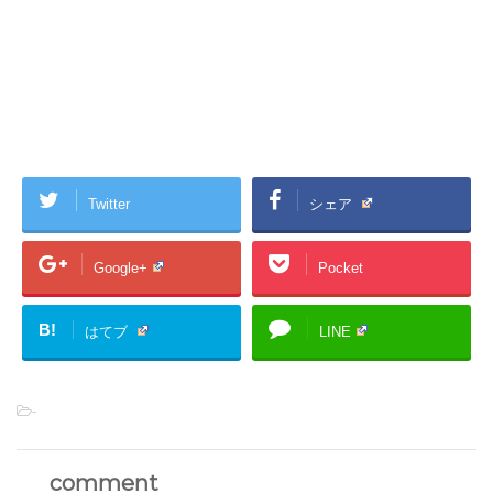
Twitter
シェア
Google+
Pocket
B!
はてブ
LINE
-
comment