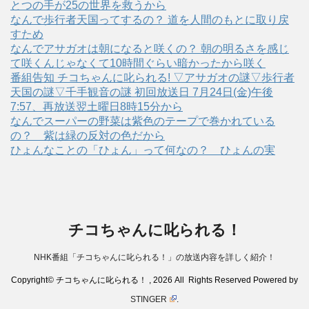
とつの手が25の世界を救うから
なんで歩行者天国ってするの？ 道を人間のもとに取り戻
すため
なんでアサガオは朝になると咲くの？ 朝の明るさを感じ
て咲くんじゃなくて10時間ぐらい暗かったから咲く
番組告知 チコちゃんに叱られる! ▽アサガオの謎▽歩行者
天国の謎▽千手観音の謎 初回放送日 7月24日(金)午後
7:57、再放送翌土曜日8時15分から
なんでスーパーの野菜は紫色のテープで巻かれている
の？ 紫は緑の反対の色だから
ひょんなことの「ひょん」って何なの？ ひょんの実
チコちゃんに叱られる！
NHK番組「チコちゃんに叱られる！」の放送内容を詳しく紹介！
Copyright© チコちゃんに叱られる！ , 2026 All Rights Reserved Powered by
STINGER
.