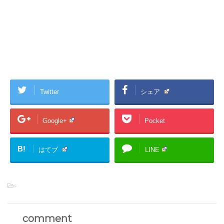
Twitter
シェア
Google+
Pocket
B!
はてブ
LINE
-
comment