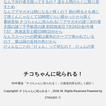
なんで歩行者天国ってするの？ 道を人間のもとに取り戻
すため
なんでアサガオは朝になると咲くの？ 朝の明るさを感じ
て咲くんじゃなくて10時間ぐらい暗かったから咲く
番組告知 チコちゃんに叱られる! ▽アサガオの謎▽歩行者
天国の謎▽千手観音の謎 初回放送日 7月24日(金)午後
7:57、再放送翌土曜日8時15分から
なんでスーパーの野菜は紫色のテープで巻かれている
の？ 紫は緑の反対の色だから
ひょんなことの「ひょん」って何なの？ ひょんの実
チコちゃんに叱られる！
NHK番組「チコちゃんに叱られる！」の放送内容を詳しく紹介！
Copyright© チコちゃんに叱られる！ , 2026 All Rights Reserved Powered by
STINGER
.