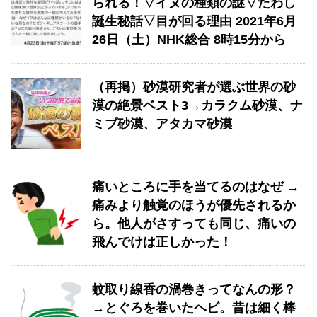
られる！▽イヌの種類の謎▽たわし
誕生秘話▽目が回る理由 2021年6月
26日（土）NHK総合 8時15分から
（再掲）砂漠研究者が選ぶ世界の砂
漠の絶景ベスト3→カラクム砂漠、ナ
ミブ砂漠、アタカマ砂漠
痛いところに手を当てるのはなぜ →
痛みより触覚のほうが優先されるか
ら。他人がさすっても同じ、痛いの
飛んでけは正しかった！
蚊取り線香の渦巻きってなんの形？
→とぐろを巻いたヘビ。昔は細く棒