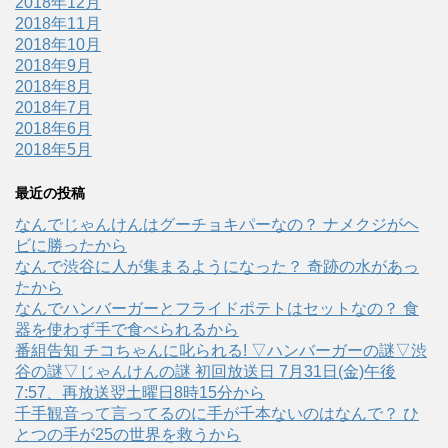
2018年12月
2018年11月
2018年10月
2018年9月
2018年8月
2018年7月
2018年6月
2018年5月
最近の投稿
なんでじゃんけんはグーチョキパーなの？ ナメクジがヘ
ビに勝ったから
なんで渋谷に人が集まるようになった？ 奇跡の水があっ
たから
なんでハンバーガーとフライドポテトはセットなの？ 食
器を使わず手で食べられるから
番組告知 チコちゃんに叱られる! ▽ハンバーガーの謎▽渋
谷の謎▽じゃんけんの謎 初回放送日 7月31日(金)午後
7:57、再放送翌土曜日8時15分から
千手観音って言ってるのに手が千本ないのはなんで？ ひ
とつの手が25の世界を救うから