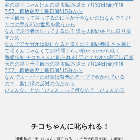
谷の謎▽じゃんけんの謎 初回放送日 7月31日(金)午後
7:57、再放送翌土曜日8時15分から
千手観音って言ってるのに手が千本ないのはなんで？ ひ
とつの手が25の世界を救うから
なんで歩行者天国ってするの？ 道を人間のもとに取り戻
すため
なんでアサガオは朝になると咲くの？ 朝の明るさを感じ
て咲くんじゃなくて10時間ぐらい暗かったから咲く
番組告知 チコちゃんに叱られる! ▽アサガオの謎▽歩行者
天国の謎▽千手観音の謎 初回放送日 7月24日(金)午後
7:57、再放送翌土曜日8時15分から
なんでスーパーの野菜は紫色のテープで巻かれている
の？ 紫は緑の反対の色だから
ひょんなことの「ひょん」って何なの？ ひょんの実
チコちゃんに叱られる！
NHK番組「チコちゃんに叱られる！」の放送内容を詳しく紹介！