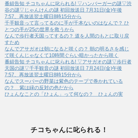
番組告知 チコちゃんに叱られる! ▽ハンバーガーの謎▽渋
谷の謎▽じゃんけんの謎 初回放送日 7月31日(金)午後
7:57、再放送翌土曜日8時15分から
千手観音って言ってるのに手が千本ないのはなんで？ ひ
とつの手が25の世界を救うから
なんで歩行者天国ってするの？ 道を人間のもとに取り戻
すため
なんでアサガオは朝になると咲くの？ 朝の明るさを感じ
て咲くんじゃなくて10時間ぐらい暗かったから咲く
番組告知 チコちゃんに叱られる! ▽アサガオの謎▽歩行者
天国の謎▽千手観音の謎 初回放送日 7月24日(金)午後
7:57、再放送翌土曜日8時15分から
なんでスーパーの野菜は紫色のテープで巻かれている
の？ 紫は緑の反対の色だから
ひょんなことの「ひょん」って何なの？ ひょんの実
チコちゃんに叱られる！