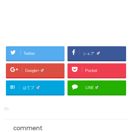
Twitter
シェア
Google+
Pocket
B!
はてブ
LINE
-
comment