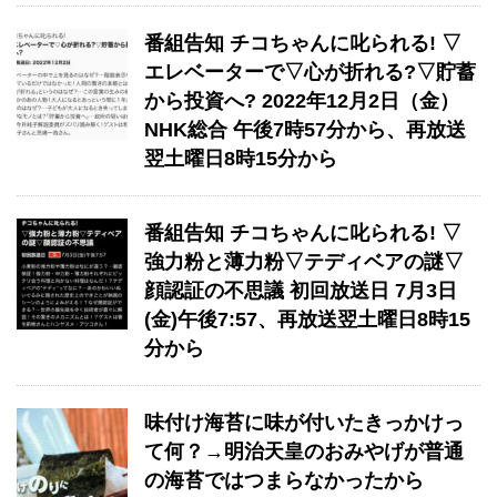
番組告知 チコちゃんに叱られる! ▽
エレベーターで▽心が折れる?▽貯蓄
から投資へ? 2022年12月2日（金）
NHK総合 午後7時57分から、再放送
翌土曜日8時15分から
番組告知 チコちゃんに叱られる! ▽
強力粉と薄力粉▽テディベアの謎▽
顔認証の不思議 初回放送日 7月3日
(金)午後7:57、再放送翌土曜日8時15
分から
味付け海苔に味が付いたきっかけっ
て何？→明治天皇のおみやげが普通
の海苔ではつまらなかったから