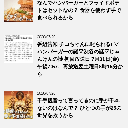
なんでハンバーガーとフライドポテ
トはセットなの？ 食器を使わず手で
食べられるから
2026/07/26
番組告知 チコちゃんに叱られる! ▽
ハンバーガーの謎▽渋谷の謎▽じゃ
んけんの謎 初回放送日 7月31日(金)
午後7:57、再放送翌土曜日8時15分か
ら
2026/07/26
千手観音って言ってるのに手が千本
ないのはなんで？ ひとつの手が25の
世界を救うから