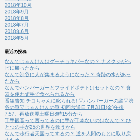
2018年10月
2018年9月
2018年8月
2018年7月
2018年6月
2018年5月
最近の投稿
なんでじゃんけんはグーチョキパーなの？ ナメクジがヘ
ビに勝ったから
なんで渋谷に人が集まるようになった？ 奇跡の水があっ
たから
なんでハンバーガーとフライドポテトはセットなの？ 食
器を使わず手で食べられるから
番組告知 チコちゃんに叱られる! ▽ハンバーガーの謎▽渋
谷の謎▽じゃんけんの謎 初回放送日 7月31日(金)午後
7:57、再放送翌土曜日8時15分から
千手観音って言ってるのに手が千本ないのはなんで？ ひ
とつの手が25の世界を救うから
なんで歩行者天国ってするの？ 道を人間のもとに取り戻