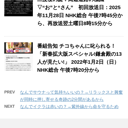
▽“お”と“さん” 初回放送日：2025
年11月28日 NHK総合 午後7時45分か
ら、再放送翌土曜日8時15分から
番組告知 チコちゃんに叱られる！
「新春拡大版スペシャル!鎌倉殿の13
人が見たい!」 2022年1月2日（日）
NHK総合 午後7時20分から
PREV
なんでサウナって気持ちいいの？→リラックスと興奮
が同時に押し寄せる奇跡の2分間があるから
NEXT
なんでイクラは赤いの？→紫外線から命を守るため