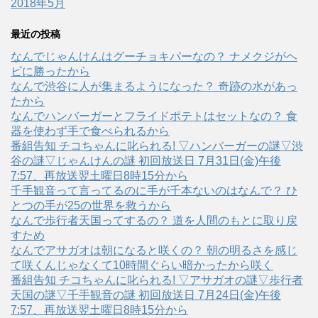
2018年5月
最近の投稿
なんでじゃんけんはグーチョキパーなの？ ナメクジがヘ
ビに勝ったから
なんで渋谷に人が集まるようになった？ 奇跡の水があっ
たから
なんでハンバーガーとフライドポテトはセットなの？ 食
器を使わず手で食べられるから
番組告知 チコちゃんに叱られる! ▽ハンバーガーの謎▽渋
谷の謎▽じゃんけんの謎 初回放送日 7月31日(金)午後
7:57、再放送翌土曜日8時15分から
千手観音って言ってるのに手が千本ないのはなんで？ ひ
とつの手が25の世界を救うから
なんで歩行者天国ってするの？ 道を人間のもとに取り戻
すため
なんでアサガオは朝になると咲くの？ 朝の明るさを感じ
て咲くんじゃなくて10時間ぐらい暗かったから咲く
番組告知 チコちゃんに叱られる! ▽アサガオの謎▽歩行者
天国の謎▽千手観音の謎 初回放送日 7月24日(金)午後
7:57、再放送翌土曜日8時15分から