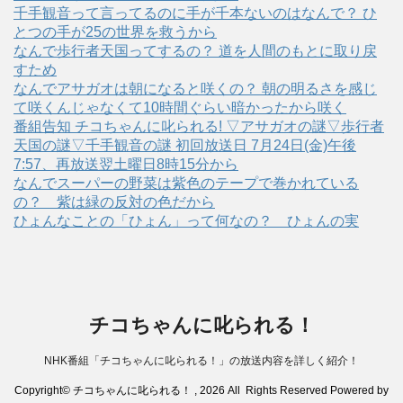
千手観音って言ってるのに手が千本ないのはなんで？ ひ
とつの手が25の世界を救うから
なんで歩行者天国ってするの？ 道を人間のもとに取り戻
すため
なんでアサガオは朝になると咲くの？ 朝の明るさを感じ
て咲くんじゃなくて10時間ぐらい暗かったから咲く
番組告知 チコちゃんに叱られる! ▽アサガオの謎▽歩行者
天国の謎▽千手観音の謎 初回放送日 7月24日(金)午後
7:57、再放送翌土曜日8時15分から
なんでスーパーの野菜は紫色のテープで巻かれている
の？ 紫は緑の反対の色だから
ひょんなことの「ひょん」って何なの？ ひょんの実
チコちゃんに叱られる！
NHK番組「チコちゃんに叱られる！」の放送内容を詳しく紹介！
Copyright© チコちゃんに叱られる！ , 2026 All Rights Reserved Powered by