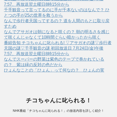
7:57、再放送翌土曜日8時15分から
千手観音って言ってるのに手が千本ないのはなんで？ ひ
とつの手が25の世界を救うから
なんで歩行者天国ってするの？ 道を人間のもとに取り戻
すため
なんでアサガオは朝になると咲くの？ 朝の明るさを感じ
て咲くんじゃなくて10時間ぐらい暗かったから咲く
番組告知 チコちゃんに叱られる! ▽アサガオの謎▽歩行者
天国の謎▽千手観音の謎 初回放送日 7月24日(金)午後
7:57、再放送翌土曜日8時15分から
なんでスーパーの野菜は紫色のテープで巻かれている
の？ 紫は緑の反対の色だから
ひょんなことの「ひょん」って何なの？ ひょんの実
チコちゃんに叱られる！
NHK番組「チコちゃんに叱られる！」の放送内容を詳しく紹介！