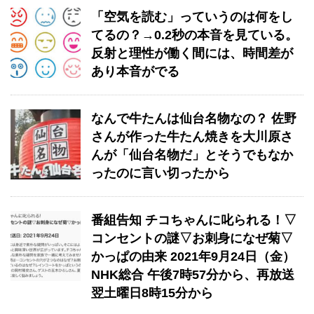
「空気を読む」っていうのは何をし
てるの？→0.2秒の本音を見ている。
反射と理性が働く間には、時間差が
あり本音がでる
なんで牛たんは仙台名物なの？ 佐野
さんが作った牛たん焼きを大川原さ
んが「仙台名物だ」とそうでもなか
ったのに言い切ったから
番組告知 チコちゃんに叱られる！▽
コンセントの謎▽お刺身になぜ菊▽
かっぱの由来 2021年9月24日（金）
NHK総合 午後7時57分から、再放送
翌土曜日8時15分から