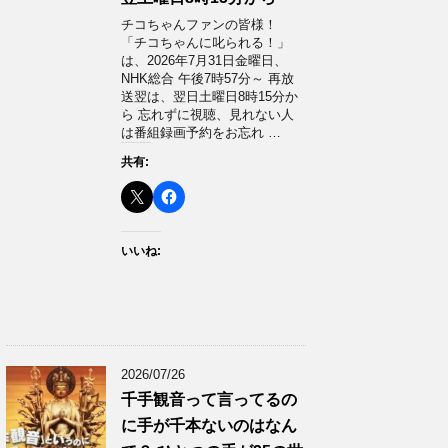
チコちゃんファンの皆様！
「チコちゃんに叱られる！」​
は、2026年7月31日金曜日、
NHK総合 午後7時57分～ 再放
送翌は、翌日土曜日8時15分か
ら 忘れずに視聴、見れない人
は番組録画予約をお忘れ …
共有:
いいね:
2026/07/26
千手観音って言ってるの
に手が千本ないのはなん