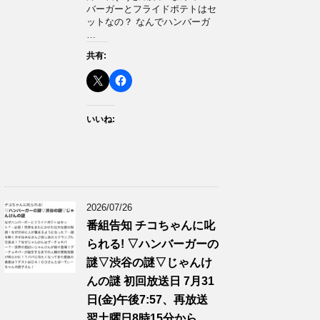
バーガーとフライドポテトはセ
ットなの？ なんでハンバーガ
…
共有:
いいね:
2026/07/26
番組告知 チコちゃんに叱
られる! ▽ハンバーガーの
謎▽渋谷の謎▽じゃんけ
んの謎 初回放送日 7月31
日(金)午後7:57、再放送
翌土曜日8時15分から