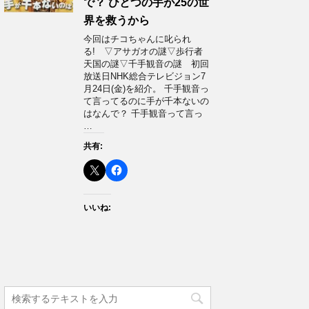
で？ ひとつの手が25の世
界を救うから
今回はチコちゃんに叱られ
る! ▽アサガオの謎▽歩行者
天国の謎▽千手観音の謎 初回
放送日NHK総合テレビジョン7
月24日(金)を紹介。 千手観音っ
て言ってるのに手が千本ないの
はなんで？ 千手観音って言っ
…
共有:
いいね: