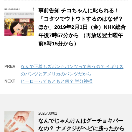
事前告知 チコちゃんに叱られる！
「コタツでウトウトするのはなぜ？
ほか」2019年2月1日（金）NHK総合
午後7時57分から （再放送翌土曜午
前8時15分から）
PREV
なんで下着もズボンもパンツって言うの？ イギリス
のパンツとアメリカのパンツだから
NEXT
ヒーローってもともと何？ 半分神様
2026/08/02
なんでじゃんけんはグーチョキパー
なの？ ナメクジがヘビに勝ったから