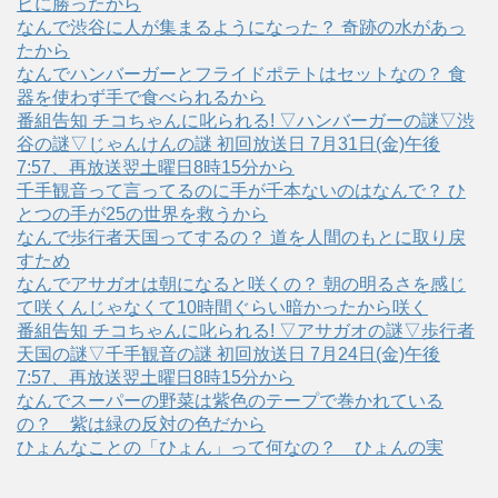
ビに勝ったから
なんで渋谷に人が集まるようになった？ 奇跡の水があっ
たから
なんでハンバーガーとフライドポテトはセットなの？ 食
器を使わず手で食べられるから
番組告知 チコちゃんに叱られる! ▽ハンバーガーの謎▽渋
谷の謎▽じゃんけんの謎 初回放送日 7月31日(金)午後
7:57、再放送翌土曜日8時15分から
千手観音って言ってるのに手が千本ないのはなんで？ ひ
とつの手が25の世界を救うから
なんで歩行者天国ってするの？ 道を人間のもとに取り戻
すため
なんでアサガオは朝になると咲くの？ 朝の明るさを感じ
て咲くんじゃなくて10時間ぐらい暗かったから咲く
番組告知 チコちゃんに叱られる! ▽アサガオの謎▽歩行者
天国の謎▽千手観音の謎 初回放送日 7月24日(金)午後
7:57、再放送翌土曜日8時15分から
なんでスーパーの野菜は紫色のテープで巻かれている
の？ 紫は緑の反対の色だから
ひょんなことの「ひょん」って何なの？ ひょんの実