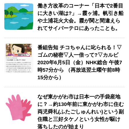
働き方改革のコーナー「日本で2番目
に大きい湖は?」→霞ヶ浦。帆引き船
や土浦花火大会。霞が関と間違えら
れてサイバーテロにあったことも。
番組告知 チコちゃんに叱られる！▽
ゴムの秘密▽人一倍って?▽カルビ
2020年6月5日（金）NHK総合 午後7
時57分から （再放送翌土曜午前8時
15分から）
なぜ東かがわ市は日本一の手袋産地
に？→約130年前に東かがわ市に住む
両児舜礼(ふたごしゅんれい)という副
住職と三好タケノという女性が駆け
落ちしたのが始まり