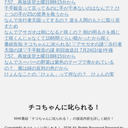
7:57、再放送翌土曜日8時15分から
千手観音って言ってるのに手が千本ないのはなんで？ ひ
とつの手が25の世界を救うから
なんで歩行者天国ってするの？ 道を人間のもとに取り戻
すため
なんでアサガオは朝になると咲くの？ 朝の明るさを感じ
て咲くんじゃなくて10時間ぐらい暗かったから咲く
番組告知 チコちゃんに叱られる! ▽アサガオの謎▽歩行者
天国の謎▽千手観音の謎 初回放送日 7月24日(金)午後
7:57、再放送翌土曜日8時15分から
なんでスーパーの野菜は紫色のテープで巻かれている
の？ 紫は緑の反対の色だから
ひょんなことの「ひょん」って何なの？ ひょんの実
チコちゃんに叱られる！
NHK番組「チコちゃんに叱られる！」の放送内容を詳しく紹介！