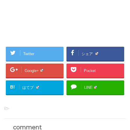
Twitter
シェア
Google+
Pocket
B!
はてブ
LINE
-
comment