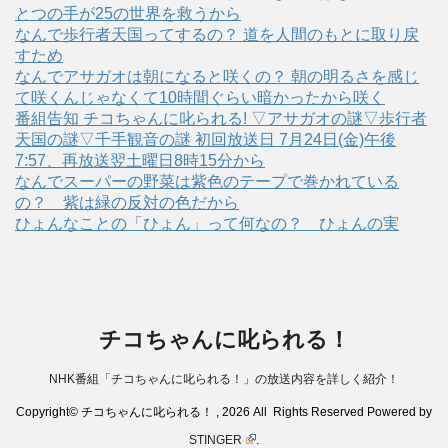
とつの手が25の世界を救うから
なんで歩行者天国ってするの？ 道を人間のもとに取り戻
すため
なんでアサガオは朝になると咲くの？ 朝の明るさを感じ
て咲くんじゃなくて10時間ぐらい暗かったから咲く
番組告知 チコちゃんに叱られる! ▽アサガオの謎▽歩行者
天国の謎▽千手観音の謎 初回放送日 7月24日(金)午後
7:57、再放送翌土曜日8時15分から
なんでスーパーの野菜は紫色のテープで巻かれている
の？ 紫は緑の反対の色だから
ひょんなことの「ひょん」って何なの？ ひょんの実
チコちゃんに叱られる！
NHK番組「チコちゃんに叱られる！」の放送内容を詳しく紹介！
Copyright© チコちゃんに叱られる！ , 2026 All Rights Reserved Powered by
STINGER
.