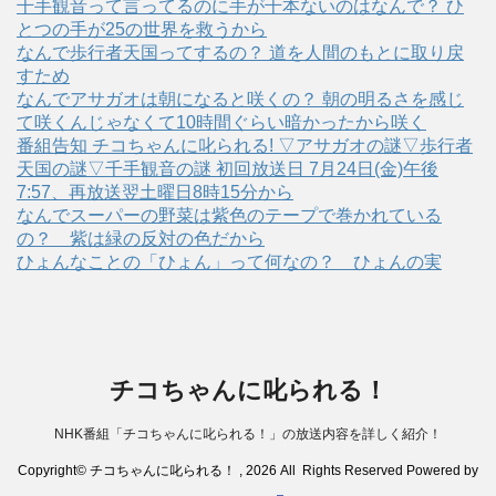
千手観音って言ってるのに手が千本ないのはなんで？ ひ
とつの手が25の世界を救うから
なんで歩行者天国ってするの？ 道を人間のもとに取り戻
すため
なんでアサガオは朝になると咲くの？ 朝の明るさを感じ
て咲くんじゃなくて10時間ぐらい暗かったから咲く
番組告知 チコちゃんに叱られる! ▽アサガオの謎▽歩行者
天国の謎▽千手観音の謎 初回放送日 7月24日(金)午後
7:57、再放送翌土曜日8時15分から
なんでスーパーの野菜は紫色のテープで巻かれている
の？ 紫は緑の反対の色だから
ひょんなことの「ひょん」って何なの？ ひょんの実
チコちゃんに叱られる！
NHK番組「チコちゃんに叱られる！」の放送内容を詳しく紹介！
Copyright© チコちゃんに叱られる！ , 2026 All Rights Reserved Powered by