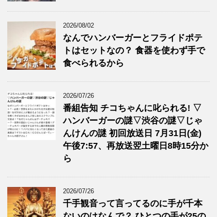
2026/08/02
なんでハンバーガーとフライドポテ
トはセットなの？ 食器を使わず手で
食べられるから
2026/07/26
番組告知 チコちゃんに叱られる! ▽
ハンバーガーの謎▽渋谷の謎▽じゃ
んけんの謎 初回放送日 7月31日(金)
午後7:57、再放送翌土曜日8時15分か
ら
2026/07/26
千手観音って言ってるのに手が千本
ないのはなんで？ ひとつの手が25の