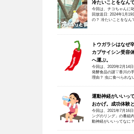
冷たいことをなん
今回は、チコちゃんに叱
回放送日: 2024年1
の？ 冷たいことをなん
トウガラシはなぜ
カプサイシン受容
へ運ぶ。
今回は、2020年2月
発酵食品の謎▽香川の手
理由？ 虫に食べられな
運動神経がいいっ
おかげ。成功体験
今回は、2021年7月
ングのリング」の番組内
動神経がいいってなに？