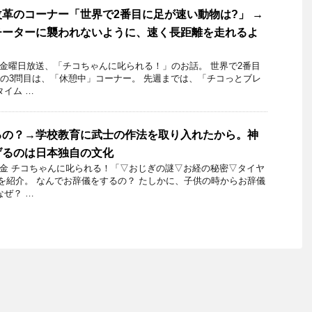
革のコーナー「世界で2番目に足が速い動物は?」 →
チーターに襲われないように、速く長距離を走れるよ
4日金曜日放送、「チコちゃんに叱られる！」のお話。 世界で2番目
日の3問目は、「休憩中」コーナー。 先週までは、「チコっとブレ
タイム …
るの？→学校教育に武士の作法を取り入れたから。神
げるのは日本独自の文化
月4日金 チコちゃんに叱られる！「▽おじぎの謎▽お経の秘密▽タイヤ
を紹介。 なんでお辞儀をするの？ たしかに、子供の時からお辞儀
なぜ？ …