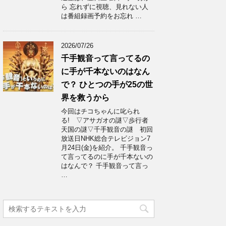
ら 忘れずに視聴、見れない人
は番組録画予約をお忘れ …
2026/07/26
千手観音って言ってるの
に手が千本ないのはなん
で？ ひとつの手が25の世
界を救うから
今回はチコちゃんに叱られ
る! ▽アサガオの謎▽歩行者
天国の謎▽千手観音の謎 初回
放送日NHK総合テレビジョン7
月24日(金)を紹介。 千手観音っ
て言ってるのに手が千本ないの
はなんで？ 千手観音って言っ
…