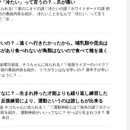
で「冷たい」って言うの？→爪が痛い
られる! ▽家のニオイの謎▽冷たいの謎▽ホワイトボードの謎 初
月19日の番組内容を紹介。 冷たいことをなんで「冷たい」って言う
で「冷 …
辛いの？→遠くへ行きたかったから。哺乳類や昆虫は
体があり食べれないが鳥類はないので食べて種を遠く
14日金曜日放送、チコちゃんに叱られる！▽仮面ライダーのバイク▽
袋の番組内容を紹介。 トウガラシはなぜ辛いの？ 唐辛子が辛い
いように？ …
てなに？→生まれ持った才能よりも繰り返し練習した
と反復練習により、運動というのは誰しもが出来る
16日金 チコちゃんに叱られる！「▽運動神経とは▽海水の謎▽ボクシ
容を紹介。 運動神経がいいってなに？ やっぱり生まれつき？ 運
 本日 …