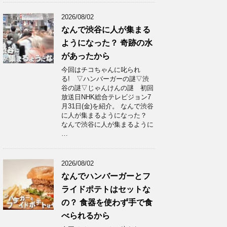
2026/08/02
なんで渋谷に人が集まる
ようになった？ 奇跡の水
があったから
今回はチコちゃんに叱られ
る! ▽ハンバーガーの謎▽渋
谷の謎▽じゃんけんの謎 初回
放送日NHK総合テレビジョン7
月31日(金)を紹介。 なんで渋谷
に人が集まるようになった？
なんで渋谷に人が集まるように
…
2026/08/02
なんでハンバーガーとフ
ライドポテトはセットな
の？ 食器を使わず手で食
べられるから