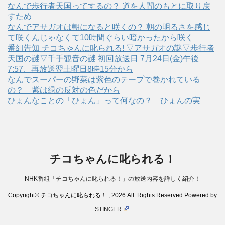
なんで歩行者天国ってするの？ 道を人間のもとに取り戻
すため
なんでアサガオは朝になると咲くの？ 朝の明るさを感じ
て咲くんじゃなくて10時間ぐらい暗かったから咲く
番組告知 チコちゃんに叱られる! ▽アサガオの謎▽歩行者
天国の謎▽千手観音の謎 初回放送日 7月24日(金)午後
7:57、再放送翌土曜日8時15分から
なんでスーパーの野菜は紫色のテープで巻かれている
の？ 紫は緑の反対の色だから
ひょんなことの「ひょん」って何なの？ ひょんの実
チコちゃんに叱られる！
NHK番組「チコちゃんに叱られる！」の放送内容を詳しく紹介！
Copyright© チコちゃんに叱られる！ , 2026 All Rights Reserved Powered by
STINGER
.