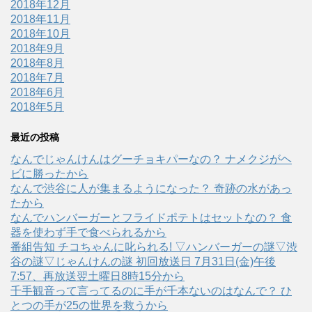
2018年12月
2018年11月
2018年10月
2018年9月
2018年8月
2018年7月
2018年6月
2018年5月
最近の投稿
なんでじゃんけんはグーチョキパーなの？ ナメクジがヘ
ビに勝ったから
なんで渋谷に人が集まるようになった？ 奇跡の水があっ
たから
なんでハンバーガーとフライドポテトはセットなの？ 食
器を使わず手で食べられるから
番組告知 チコちゃんに叱られる! ▽ハンバーガーの謎▽渋
谷の謎▽じゃんけんの謎 初回放送日 7月31日(金)午後
7:57、再放送翌土曜日8時15分から
千手観音って言ってるのに手が千本ないのはなんで？ ひ
とつの手が25の世界を救うから