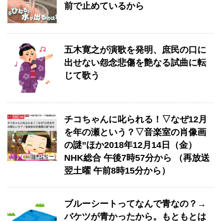
前で止めているから
五木寛之が演歌を発明、庶民の口に
出せない怨念悲傷を艶なる試曲に転
じて歌う
チコちゃんに叱られる！▽なぜ12月
を年の瀬という？▽音楽室の肖像画
の謎”ほか2018年12月14日（金）
NHK総合 午後7時57分から （再放送
翌土曜 午前8時15分から）
ブルーシートってなんで青なの？→
バケツが青かったから。もともとは