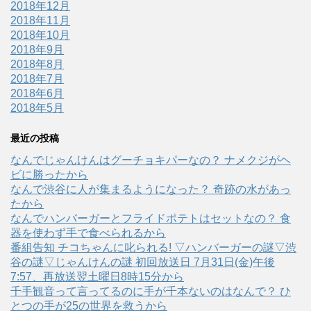
2018年12月
2018年11月
2018年10月
2018年9月
2018年8月
2018年7月
2018年6月
2018年5月
最近の投稿
なんでじゃんけんはグーチョキパーなの？ ナメクジがヘ
ビに勝ったから
なんで渋谷に人が集まるようになった？ 奇跡の水があっ
たから
なんでハンバーガーとフライドポテトはセットなの？ 食
器を使わず手で食べられるから
番組告知 チコちゃんに叱られる! ▽ハンバーガーの謎▽渋
谷の謎▽じゃんけんの謎 初回放送日 7月31日(金)午後
7:57、再放送翌土曜日8時15分から
千手観音って言ってるのに手が千本ないのはなんで？ ひ
とつの手が25の世界を救うから