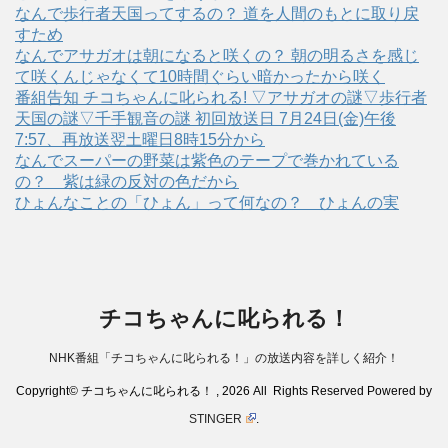
なんで歩行者天国ってするの？ 道を人間のもとに取り戻
すため
なんでアサガオは朝になると咲くの？ 朝の明るさを感じ
て咲くんじゃなくて10時間ぐらい暗かったから咲く
番組告知 チコちゃんに叱られる! ▽アサガオの謎▽歩行者
天国の謎▽千手観音の謎 初回放送日 7月24日(金)午後
7:57、再放送翌土曜日8時15分から
なんでスーパーの野菜は紫色のテープで巻かれている
の？ 紫は緑の反対の色だから
ひょんなことの「ひょん」って何なの？ ひょんの実
チコちゃんに叱られる！
NHK番組「チコちゃんに叱られる！」の放送内容を詳しく紹介！
Copyright© チコちゃんに叱られる！ , 2026 All Rights Reserved Powered by
STINGER
.