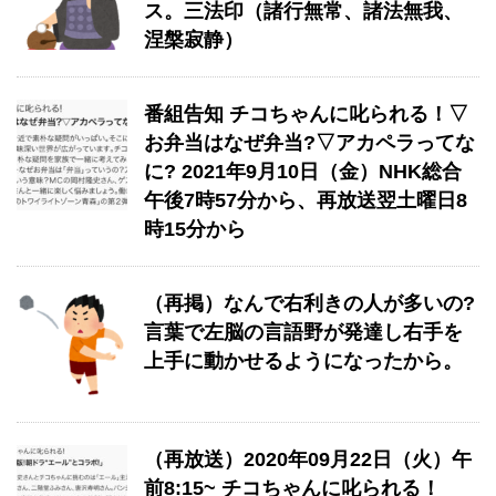
ス。三法印（諸行無常、諸法無我、
涅槃寂静）
番組告知 チコちゃんに叱られる！▽
お弁当はなぜ弁当?▽アカペラってな
に? 2021年9月10日（金）NHK総合
午後7時57分から、再放送翌土曜日8
時15分から
（再掲）なんで右利きの人が多いの?
言葉で左脳の言語野が発達し右手を
上手に動かせるようになったから。
（再放送）2020年09月22日（火）午
前8:15~ チコちゃんに叱られる！