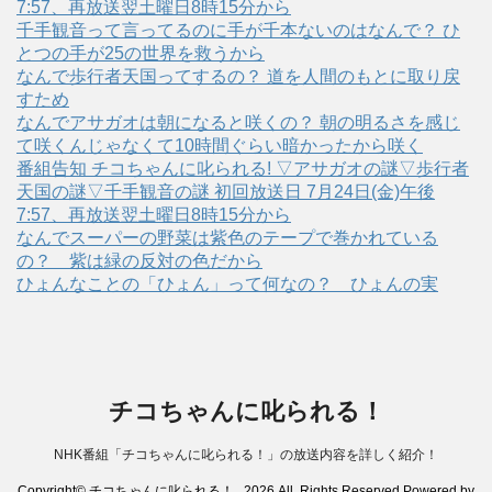
7:57、再放送翌土曜日8時15分から
千手観音って言ってるのに手が千本ないのはなんで？ ひ
とつの手が25の世界を救うから
なんで歩行者天国ってするの？ 道を人間のもとに取り戻
すため
なんでアサガオは朝になると咲くの？ 朝の明るさを感じ
て咲くんじゃなくて10時間ぐらい暗かったから咲く
番組告知 チコちゃんに叱られる! ▽アサガオの謎▽歩行者
天国の謎▽千手観音の謎 初回放送日 7月24日(金)午後
7:57、再放送翌土曜日8時15分から
なんでスーパーの野菜は紫色のテープで巻かれている
の？ 紫は緑の反対の色だから
ひょんなことの「ひょん」って何なの？ ひょんの実
チコちゃんに叱られる！
NHK番組「チコちゃんに叱られる！」の放送内容を詳しく紹介！
Copyright© チコちゃんに叱られる！ , 2026 All Rights Reserved Powered by