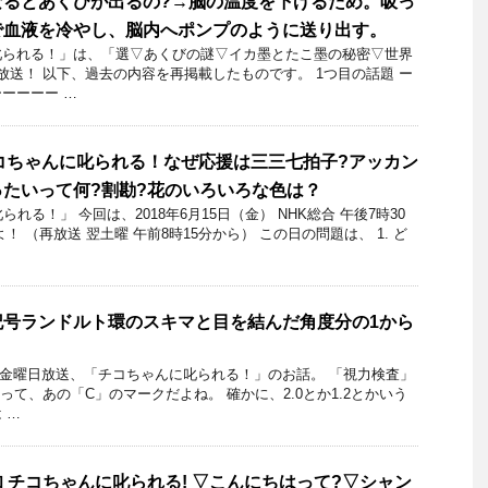
なるとあくびが出るの?→脳の温度を下げるため。吸っ
で血液を冷やし、脳内へポンプのように送り出す。
られる！」​は、「選▽あくびの謎▽イカ墨とたこ墨の秘密▽世界
放送！ 以下、過去の内容を再掲載したものです。 1つ目の話題 ー
ーーーー …
日 チコちゃんに叱られる！なぜ応援は三三七拍子?アッカン
たいって何?割勘?花のいろいろな色は？
れる！」 今回は、2018年6月15日（金） NHK総合 午後7時30
！ （再放送 翌土曜 午前8時15分から） この日の問題は、 1. ど
記号ランドルト環のスキマと目を結んだ角度分の1から
月2日金曜日放送、「チコちゃんに叱られる！」のお話。 「視力検査」
って、あの「C」のマークだよね。 確かに、2.0とか1.2とかいう
 …
 チコちゃんに叱られる! ▽こんにちはって?▽シャン