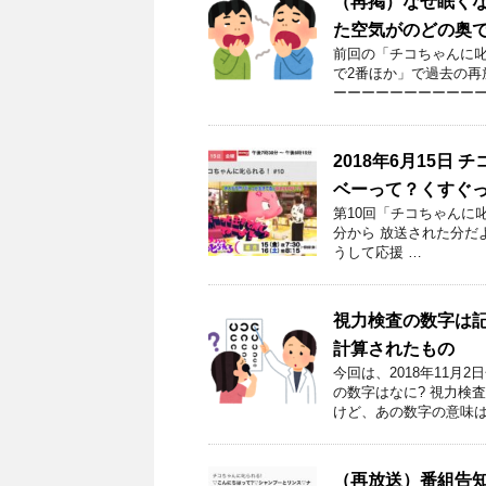
（再掲）なぜ眠く
た空気がのどの奥
前回の「チコちゃんに叱
で2番ほか」で過去の再
ーーーーーーーーーーー
2018年6月15
ベーって？くすぐっ
第10回「チコちゃんに叱ら
分から 放送された分だよ
うして応援 …
視力検査の数字は
計算されたもの
今回は、2018年11
の数字はなに? 視力検査
けど、あの数字の意味は
（再放送）番組告知