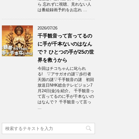
ら 忘れずに視聴、見れない人
は番組録画予約をお忘れ …
2026/07/26
千手観音って言ってるの
に手が千本ないのはなん
で？ ひとつの手が25の世
界を救うから
今回はチコちゃんに叱られ
る! ▽アサガオの謎▽歩行者
天国の謎▽千手観音の謎 初回
放送日NHK総合テレビジョン7
月24日(金)を紹介。 千手観音っ
て言ってるのに手が千本ないの
はなんで？ 千手観音って言っ
…