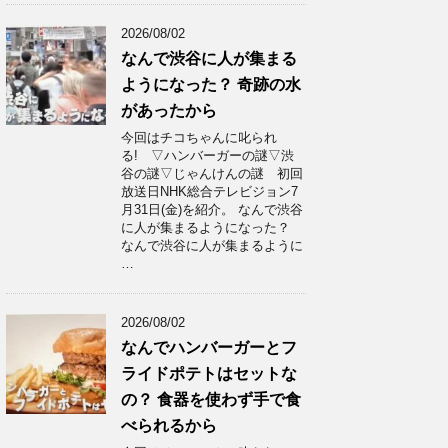
2026/08/02
なんで渋谷に人が集まる
ようになった？ 奇跡の水
があったから
今回はチコちゃんに叱られ
る! ▽ハンバーガーの謎▽渋
谷の謎▽じゃんけんの謎 初回
放送日NHK総合テレビジョン7
月31日(金)を紹介。 なんで渋谷
に人が集まるようになった？
なんで渋谷に人が集まるように
…
2026/08/02
なんでハンバーガーとフ
ライドポテトはセットな
の？ 食器を使わず手で食
べられるから