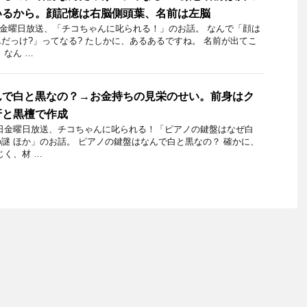
いるから。顔記憶は右脳側頭葉、名前は左脳
15日金曜日放送、「チコちゃんに叱られる！」のお話。 なんで「顔は
だっけ?」ってなる? たしかに、あるあるですね。 名前が出てこ
 なん …
んで白と黒なの？→お金持ちの見栄のせい。前身はク
牙と黒檀で作成
月29日金曜日放送、チコちゃんに叱られる！「ピアノの鍵盤はなぜ白
謎 ほか」のお話。 ピアノの鍵盤はなんで白と黒なの？ 確かに、
じく、材 …