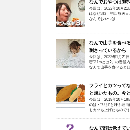
なんでおやつは3時
今回は、2022年10月
はなぜ3時 初回放送日:
なんでおやつは …
なんで山芋を食べ
刺さっているから
今回は、2022年1月
密▽1mとは?」の番組
なんで山芋を食べると口
フライとカツって
と焼いたもの。今
今回は、2019年10
のは・“旦那”と呼ぶ理
もカツも上げたものです
なんで顔は覚えてい