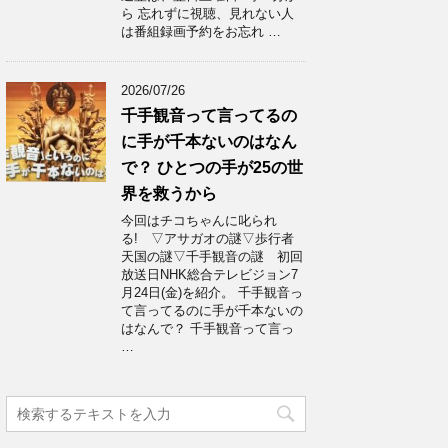
ら 忘れずに視聴、見れない人
は番組録画予約をお忘れ …
2026/07/26
千手観音って言ってるの
に手が千本ないのはなん
で？ ひとつの手が25の世
界を救うから
今回はチコちゃんに叱られ
る! ▽アサガオの謎▽歩行者
天国の謎▽千手観音の謎 初回
放送日NHK総合テレビジョン7
月24日(金)を紹介。 千手観音っ
て言ってるのに手が千本ないの
はなんで？ 千手観音って言っ
…