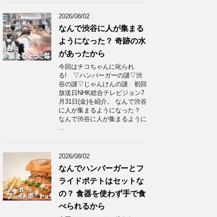
2026/08/02
なんで渋谷に人が集まる
ようになった？ 奇跡の水
があったから
今回はチコちゃんに叱られ
る! ▽ハンバーガーの謎▽渋
谷の謎▽じゃんけんの謎 初回
放送日NHK総合テレビジョン7
月31日(金)を紹介。 なんで渋谷
に人が集まるようになった？
なんで渋谷に人が集まるように
…
2026/08/02
なんでハンバーガーとフ
ライドポテトはセットな
の？ 食器を使わず手で食
べられるから