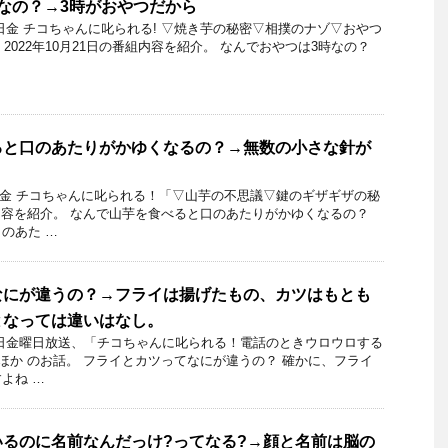
なの？→3時がおやつだから
21日金 チコちゃんに叱られる! ▽焼き芋の秘密▽相撲のナゾ▽おやつ
 2022年10月21日の番組内容を紹介。 なんでおやつは3時なの？
ると口のあたりがかゆくなるの？→無数の小さな針が
21日金 チコちゃんに叱られる！「▽山芋の不思議▽鍵のギザギザの秘
内容を紹介。 なんで山芋を食べると口のあたりがかゆくなるの？
のあた …
なにが違うの？→フライは揚げたもの、カツはもとも
となっては違いはなし。
月18日金曜日放送、「チコちゃんに叱られる！電話のときウロウロする
由ほか のお話。 フライとカツってなにが違うの？ 確かに、フライ
よね …
るのに名前なんだっけ?ってなる?→顔と名前は脳の