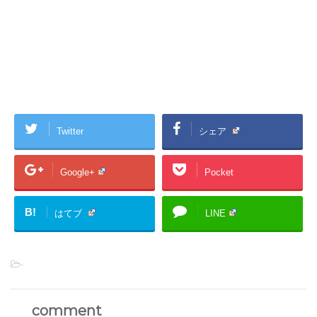
Twitter
シェア
Google+
Pocket
B!
はてブ
LINE
-
comment