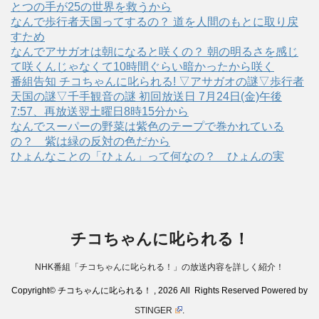
とつの手が25の世界を救うから
なんで歩行者天国ってするの？ 道を人間のもとに取り戻
すため
なんでアサガオは朝になると咲くの？ 朝の明るさを感じ
て咲くんじゃなくて10時間ぐらい暗かったから咲く
番組告知 チコちゃんに叱られる! ▽アサガオの謎▽歩行者
天国の謎▽千手観音の謎 初回放送日 7月24日(金)午後
7:57、再放送翌土曜日8時15分から
なんでスーパーの野菜は紫色のテープで巻かれている
の？ 紫は緑の反対の色だから
ひょんなことの「ひょん」って何なの？ ひょんの実
チコちゃんに叱られる！
NHK番組「チコちゃんに叱られる！」の放送内容を詳しく紹介！
Copyright© チコちゃんに叱られる！ , 2026 All Rights Reserved Powered by
STINGER
.