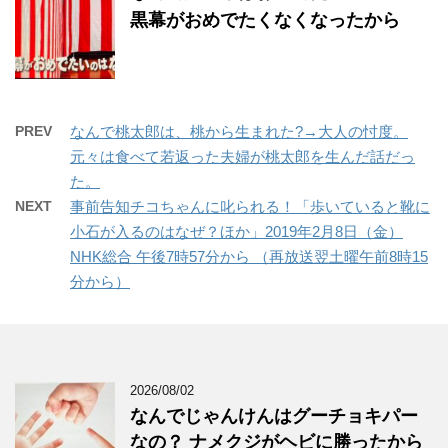
黒幕がおめでたくなくなったから
PREV
なんで桃太郎は、桃から生まれた?→大人の忖度。
元々は食べて若返った夫婦が桃太郎を生んだ話だっ
た。
NEXT
事前告知チコちゃんに叱られる！「歩いていると靴に
小石が入るのはなぜ？ほか」2019年2月8日（金）
NHK総合 午後7時57分から （再放送翌土曜午前8時15
分から）
2026/08/02
なんでじゃんけんはグーチョキパー
なの？ ナメクジがヘビに勝ったから