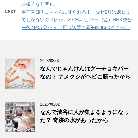
が多くなり変化
NEXT
事前告知チコちゃんに叱られる！「なぜ2月は28日ま
でしかないの？ほか」2019年2月15日（金）NHK総合
午後7時57分から （再放送翌土曜午前8時15分から）
2026/08/02
なんでじゃんけんはグーチョキパー
なの？ ナメクジがヘビに勝ったから
2026/08/02
なんで渋谷に人が集まるようになっ
た？ 奇跡の水があったから