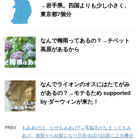
→岩手県。四国よりも少し小さく、
東京都7個分
なんで梅雨ってあるの？→チベット
高原があるから
なんでライオンのオスにはたてがみ
があるの？→モテるため supported
by ダーウィンが来た！
PREV
もみあげは、なぜもみあげ?→耳脇毛がなまってもみ
あげ。垂髪から結髪になり日常会話の話題に上る機会