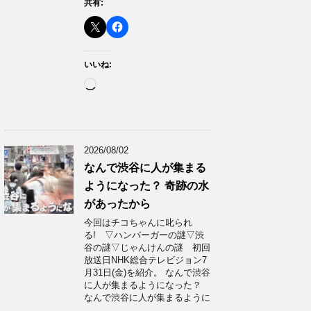
共有:
いいね:
読
み
込
み
中…
2026/08/02
なんで渋谷に人が集まる
ようになった？ 奇跡の水
があったから
今回はチコちゃんに叱られ
る! ▽ハンバーガーの謎▽渋
谷の謎▽じゃんけんの謎 初回
放送日NHK総合テレビジョン7
月31日(金)を紹介。 なんで渋谷
に人が集まるようになった？
なんで渋谷に人が集まるように
…