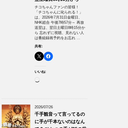
チコちゃんファンの皆様！
「チコちゃんに叱られる！」​
は、2026年7月31日金曜日、
NHK総合 午後7時57分～ 再放
送翌は、翌日土曜日8時15分か
ら 忘れずに視聴、見れない人
は番組録画予約をお忘れ …
共有:
いいね:
読
み
込
み
中…
2026/07/26
千手観音って言ってるの
に手が千本ないのはなん