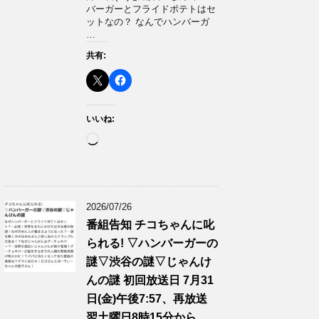
バーガーとフライドポテトはセ
ットなの？ なんでハンバーガ
…
共有:
いいね:
読
み
込
み
中…
2026/07/26
番組告知 チコちゃんに叱
られる! ▽ハンバーガーの
謎▽渋谷の謎▽じゃんけ
んの謎 初回放送日 7月31
日(金)午後7:57、再放送
翌土曜日8時15分から