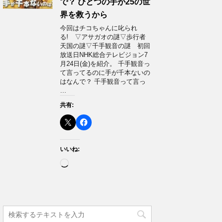
で？ ひとつの手が25の世
界を救うから
今回はチコちゃんに叱られ
る! ▽アサガオの謎▽歩行者
天国の謎▽千手観音の謎 初回
放送日NHK総合テレビジョン7
月24日(金)を紹介。 千手観音っ
て言ってるのに手が千本ないの
はなんで？ 千手観音って言っ
…
共有:
いいね:
読
み
込
み
中…