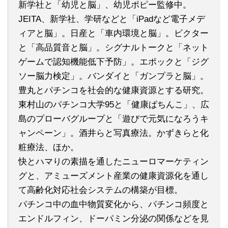
新学社と「幼児と脳」、幼児ポピー監修中。
JEITA、新学社、学研などと「iPadなど電子メデ
ィアと脳」。日産と「車内環境と脳」。ビクター
と「高品質音と脳」。シグナルトークと「ネット
ゲームで認知機能低下予防」。エポックと「ジグ
ソー脳力検定」。バンダイと「ガンプラと脳」。
豊丸とパチンコを社会的な健康資源とする研究。
東村山のパチンコ大学95と「健康ぱちんこ」、広
島のプローバグループと「遊びで元気になろうキ
ャンペーン」。酒井らと写真療法。かずきらと化
粧療法、ほか。
快とハマりの素描を通したニューロマーケティン
グと、アミューズメント産業の健康資源化を通し
て高齢化対応社会システムの構築が目標。
パチンコ中の血中物質変化から、パチンコ頻度と
エンドルフィン、ドーパミン分泌の関係などを見