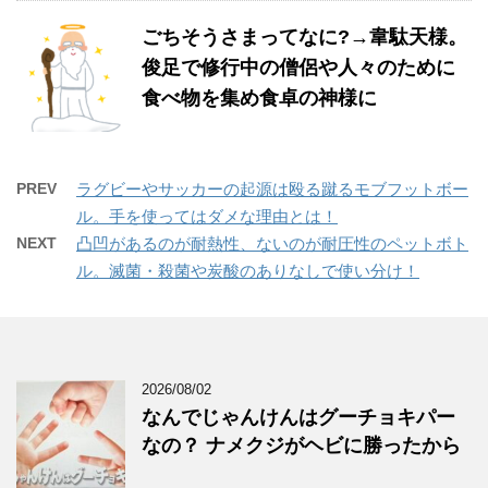
ごちそうさまってなに?→韋駄天様。
俊足で修行中の僧侶や人々のために
食べ物を集め食卓の神様に
PREV
ラグビーやサッカーの起源は殴る蹴るモブフットボー
ル。手を使ってはダメな理由とは！
NEXT
凸凹があるのが耐熱性、ないのが耐圧性のペットボト
ル。滅菌・殺菌や炭酸のありなしで使い分け！
2026/08/02
なんでじゃんけんはグーチョキパー
なの？ ナメクジがヘビに勝ったから