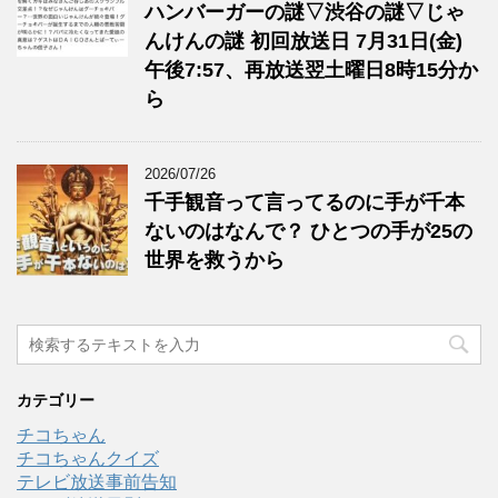
ハンバーガーの謎▽渋谷の謎▽じゃ
んけんの謎 初回放送日 7月31日(金)
午後7:57、再放送翌土曜日8時15分か
ら
2026/07/26
千手観音って言ってるのに手が千本
ないのはなんで？ ひとつの手が25の
世界を救うから
カテゴリー
チコちゃん
チコちゃんクイズ
テレビ放送事前告知