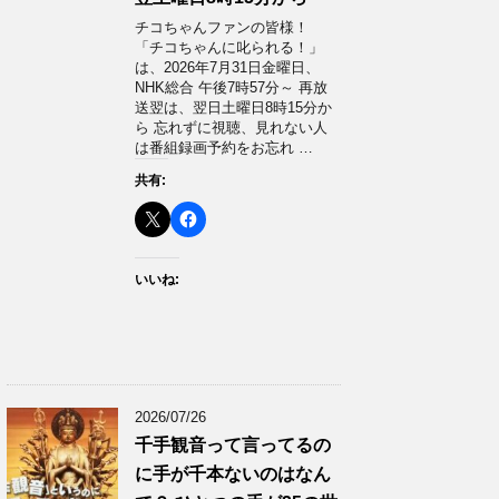
チコちゃんファンの皆様！
「チコちゃんに叱られる！」​
は、2026年7月31日金曜日、
NHK総合 午後7時57分～ 再放
送翌は、翌日土曜日8時15分か
ら 忘れずに視聴、見れない人
は番組録画予約をお忘れ …
共有:
いいね:
2026/07/26
千手観音って言ってるの
に手が千本ないのはなん