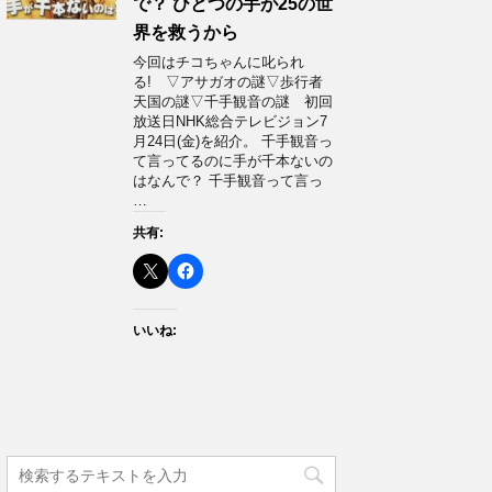
で？ ひとつの手が25の世
界を救うから
今回はチコちゃんに叱られ
る! ▽アサガオの謎▽歩行者
天国の謎▽千手観音の謎 初回
放送日NHK総合テレビジョン7
月24日(金)を紹介。 千手観音っ
て言ってるのに手が千本ないの
はなんで？ 千手観音って言っ
…
共有:
いいね: