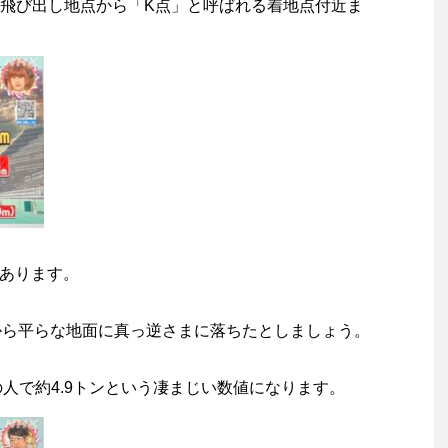
飛び出し地点から「K点」と呼ばれる着地点付近ま
があります。
から平らな地面に真っ逆さまに落ちたとしましょう。
の人で約4.9トンという凄まじい数値になります。