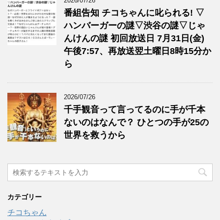
2026/07/26
番組告知 チコちゃんに叱られる! ▽
ハンバーガーの謎▽渋谷の謎▽じゃ
んけんの謎 初回放送日 7月31日(金)
午後7:57、再放送翌土曜日8時15分か
ら
2026/07/26
千手観音って言ってるのに手が千本
ないのはなんで？ ひとつの手が25の
世界を救うから
カテゴリー
チコちゃん