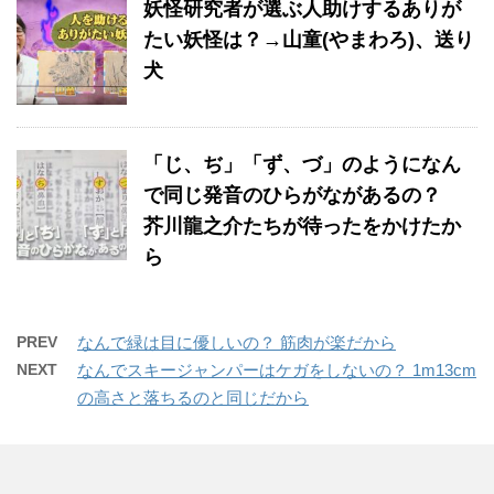
妖怪研究者が選ぶ人助けするありが
たい妖怪は？→山童(やまわろ)、送り
犬
「じ、ぢ」「ず、づ」のようになん
で同じ発音のひらがながあるの？
芥川龍之介たちが待ったをかけたか
ら
PREV
なんで緑は目に優しいの？ 筋肉が楽だから
NEXT
なんでスキージャンパーはケガをしないの？ 1m13cm
の高さと落ちるのと同じだから