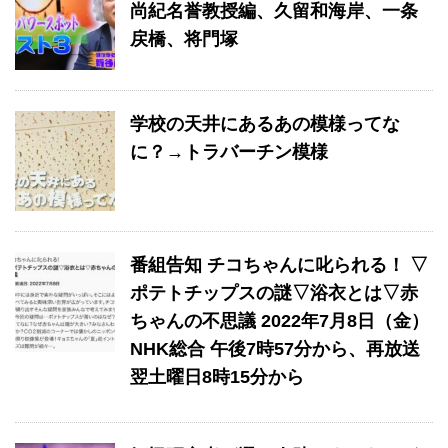
尚紀名誉教授編、久留和海岸、一条
戻橋、将門塚
学校の天井にあるあの模様ってな
に？→トラバーチン模様
番組告知 チコちゃんに叱られる！ ▽
ポテトチップスの謎▽浴衣とは▽赤
ちゃんの不思議 2022年7月8日（金）
NHK総合 午後7時57分から、再放送
翌土曜日8時15分から