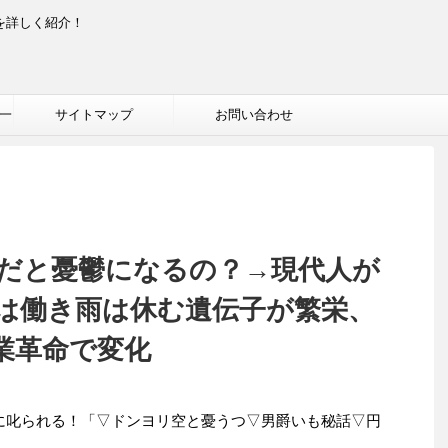
を詳しく紹介！
一
サイトマップ
お問い合わせ
だと憂鬱になるの？→現代人が
は働き雨は休む遺伝子が繁栄、
業革命で変化
ゃんに叱られる！「▽ドンヨリ空と憂うつ▽男爵いも秘話▽円