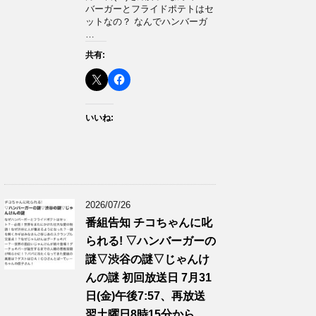
バーガーとフライドポテトはセ
ットなの？ なんでハンバーガ
…
共有:
いいね:
2026/07/26
番組告知 チコちゃんに叱
られる! ▽ハンバーガーの
謎▽渋谷の謎▽じゃんけ
んの謎 初回放送日 7月31
日(金)午後7:57、再放送
翌土曜日8時15分から