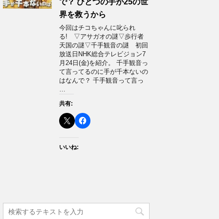
で？ ひとつの手が25の世
界を救うから
今回はチコちゃんに叱られ
る! ▽アサガオの謎▽歩行者
天国の謎▽千手観音の謎 初回
放送日NHK総合テレビジョン7
月24日(金)を紹介。 千手観音っ
て言ってるのに手が千本ないの
はなんで？ 千手観音って言っ
…
共有:
いいね: