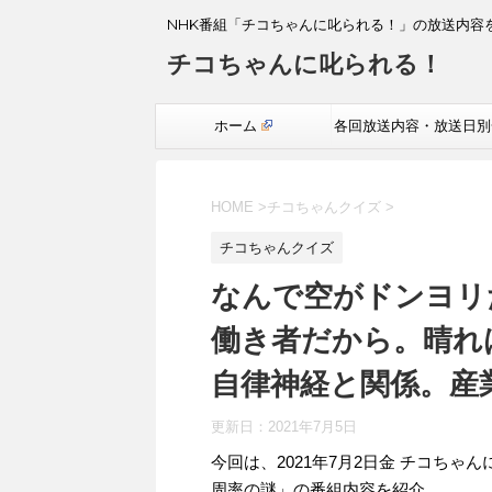
NHK番組「チコちゃんに叱られる！」の放送内容
チコちゃんに叱られる！
ホーム
各回放送内容・放送日別
覧
HOME
>
チコちゃんクイズ
>
チコちゃんクイズ
なんで空がドンヨリ
働き者だから。晴れ
自律神経と関係。産
更新日：
2021年7月5日
今回は、2021年7月2日金 チコち
周率の謎」の番組内容を紹介。