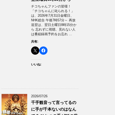
チコちゃんファンの皆様！
「チコちゃんに叱られる！」​
は、2026年7月31日金曜日、
NHK総合 午後7時57分～ 再放
送翌は、翌日土曜日8時15分か
ら 忘れずに視聴、見れない人
は番組録画予約をお忘れ …
共有:
いいね:
2026/07/26
千手観音って言ってるの
に手が千本ないのはなん