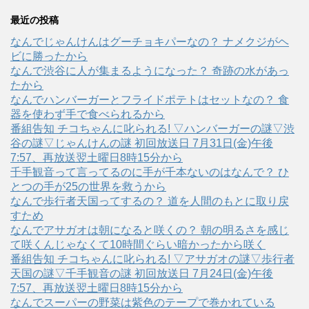
最近の投稿
なんでじゃんけんはグーチョキパーなの？ ナメクジがヘ
ビに勝ったから
なんで渋谷に人が集まるようになった？ 奇跡の水があっ
たから
なんでハンバーガーとフライドポテトはセットなの？ 食
器を使わず手で食べられるから
番組告知 チコちゃんに叱られる! ▽ハンバーガーの謎▽渋
谷の謎▽じゃんけんの謎 初回放送日 7月31日(金)午後
7:57、再放送翌土曜日8時15分から
千手観音って言ってるのに手が千本ないのはなんで？ ひ
とつの手が25の世界を救うから
なんで歩行者天国ってするの？ 道を人間のもとに取り戻
すため
なんでアサガオは朝になると咲くの？ 朝の明るさを感じ
て咲くんじゃなくて10時間ぐらい暗かったから咲く
番組告知 チコちゃんに叱られる! ▽アサガオの謎▽歩行者
天国の謎▽千手観音の謎 初回放送日 7月24日(金)午後
7:57、再放送翌土曜日8時15分から
なんでスーパーの野菜は紫色のテープで巻かれている