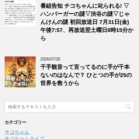
番組告知 チコちゃんに叱られる! ▽
ハンバーガーの謎▽渋谷の謎▽じゃ
んけんの謎 初回放送日 7月31日(金)
午後7:57、再放送翌土曜日8時15分か
ら
2026/07/26
千手観音って言ってるのに手が千本
ないのはなんで？ ひとつの手が25の
世界を救うから
カテゴリー
チコちゃん
チコちゃんクイズ