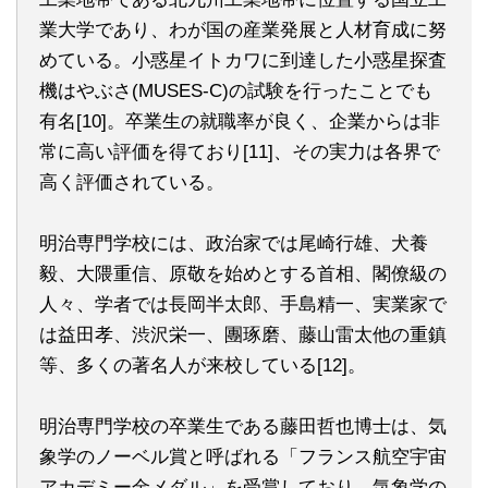
業大学であり、わが国の産業発展と人材育成に努
めている。小惑星イトカワに到達した小惑星探査
機はやぶさ(MUSES-C)の試験を行ったことでも
有名[10]。卒業生の就職率が良く、企業からは非
常に高い評価を得ており[11]、その実力は各界で
高く評価されている。
明治専門学校には、政治家では尾崎行雄、犬養
毅、大隈重信、原敬を始めとする首相、閣僚級の
人々、学者では長岡半太郎、手島精一、実業家で
は益田孝、渋沢栄一、團琢磨、藤山雷太他の重鎮
等、多くの著名人が来校している[12]。
明治専門学校の卒業生である藤田哲也博士は、気
象学のノーベル賞と呼ばれる「フランス航空宇宙
アカデミー金メダル」を受賞しており、気象学の