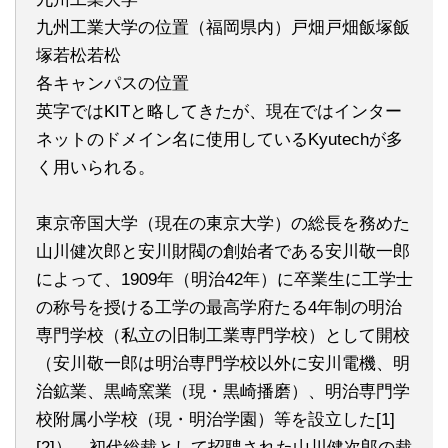
九州工業大学の位置（福岡県内）戸畑戸畑飯塚飯
塚若松若松
各キャンパスの位置
英字ではKITと略してきたが、現在ではインター
ネットのドメイン名に使用しているKyutechが多
く用いられる。
東京帝国大学（現在の東京大学）の総長を務めた
山川健次郎と安川財閥の創始者である安川敬一郎
によって、1909年（明治42年）に卒業生に工学士
の称号を授ける工学の最高学府たる4年制の明治
専門学校（私立の旧制工業専門学校）として開校
（安川敬一郎は明治専門学校以外に安川電機、明
治鉱業、黒崎窯業（現・黒崎播磨）、明治専門学
校附属小学校（現・明治学園）等を設立した[1]
[2]）。初代総裁として招聘された山川健次郎の裁