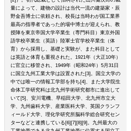
量によって、建物の設計は当代一流の建築家・辰
野金吾博士に依頼され、校長は当時わが国工業界
最高の指導者であった的場中博士が迎えられ、教
授陣を東京帝国大学卒業生（専門科目）東京外国
語学校卒業生（英語）陸軍士官学校卒業生（体
育）から採用し、基礎と実験が、また科目として
は英語と体育も重視された。1921年（大正10年）
に官立に移管され、1949年（昭和24年）5月31日
に国立九州工業大学は設置された[3]。国立大学の
中では唯一の情報工学部を持ち[4]、また大学院生
命体工学研究科は北九州学術研究都市に進出して
いて[5]、安川電機、早稲田大学、北九州市立大
学、九州歯科大学、産業医科大学、英国クランフ
ィールド大学、理化学研究所脳科学総合研究セン
ターなどと連携している[6][7][8][9]。九州最大の
工業地帯である北九州工業地帯に位置する国立工