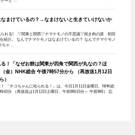
ナーと …
はなまけているの？→なまけないと生きていけないか
られる! ▽関東と関西▽ナマケモノの不思議▽焼き肉の謎 初回
0日を紹介。 なんでナマケモノはなまけているの？ なんでナマケモノ
コちゃ …
れる！「なぜお餅は関東が四角で関西が丸なの？ほ
1日（金）NHK総合 午後7時57分から （再放送1月12日
から）
！ 「チコちゃんに叱られる！」​は、今日1月11日金曜日、NHK総
8時42分 （再放送は1月12日土曜日、午前8時15分～ 午前9時） 忘