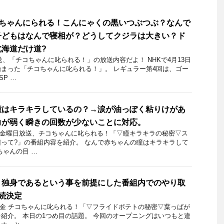
 チコちゃんにられる！こんにゃくの黒いつぶつぶ？なんで
子どもはなんで寝相が？どうしてクジラは大きい？ド
海道だけ道?
放送、「チコちゃんに叱られる！」の放送内容だよ！ NHKで4月13日
まった「チコちゃんに叱られる！」。 レギュラー第4回は、ゴー
P …
瞳はキラキラしているの？→涙が油っぽく粘りけがあ
力が弱く瞬きの回数が少ないことに対応。
10日金曜日放送、チコちゃんに叱られる！「▽瞳キラキラの秘密▽ス
って?」の番組内容を紹介。 なんで赤ちゃんの瞳はキラキラして
ちゃんの目 …
！独身であるという事を前提にした番組内でのやり取
続決定
月6日金 チコちゃんに叱られる！「▽フライドポテトの秘密▽葉っぱが
紹介。 本日の1つめ目の話題。 今回のオープニングはいつもと違