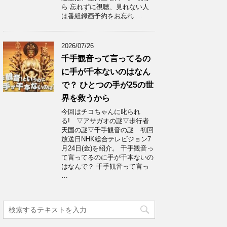
ら 忘れずに視聴、見れない人
は番組録画予約をお忘れ …
2026/07/26
千手観音って言ってるの
に手が千本ないのはなん
で？ ひとつの手が25の世
界を救うから
今回はチコちゃんに叱られ
る! ▽アサガオの謎▽歩行者
天国の謎▽千手観音の謎 初回
放送日NHK総合テレビジョン7
月24日(金)を紹介。 千手観音っ
て言ってるのに手が千本ないの
はなんで？ 千手観音って言っ
…