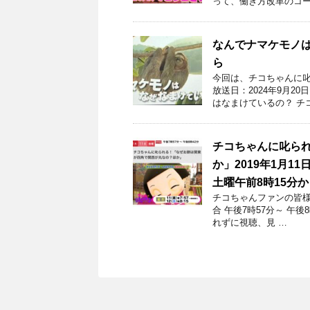
って、働き方改革のコー
なんでナマケモノ
ら
今回は、チコちゃんに叱
放送日：2024年9月2
はなまけているの？ チ
チコちゃんに叱ら
か」2019年1月1
土曜午前8時15分
チコちゃんファンの皆様
合 午後7時57分～ 午後
れずに視聴、見 …