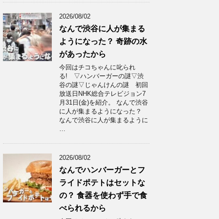
2026/08/02
なんで渋谷に人が集まる
ようになった？ 奇跡の水
があったから
今回はチコちゃんに叱られ
る! ▽ハンバーガーの謎▽渋
谷の謎▽じゃんけんの謎 初回
放送日NHK総合テレビジョン7
月31日(金)を紹介。 なんで渋谷
に人が集まるようになった？
なんで渋谷に人が集まるように
…
2026/08/02
なんでハンバーガーとフ
ライドポテトはセットな
の？ 食器を使わず手で食
べられるから