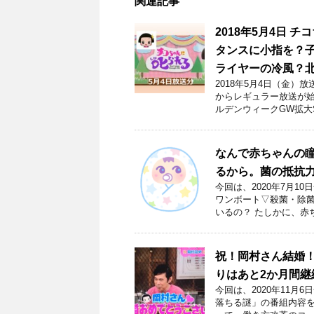
関連記事
2018年5月4日
タンスに小指を？
ライヤーの冷風？北
2018年5月4日（金）
からレギュラー放送が始
ルデンウィークGW拡大S
なんで赤ちゃんの
るから。菌の抵抗
今回は、2020年7月
ワンボート▽殺菌・除菌
いるの？ たしかに、赤
祝！岡村さん結婚
りはあと2か月間継
今回は、2020年11
落ちる謎」の番組内容を