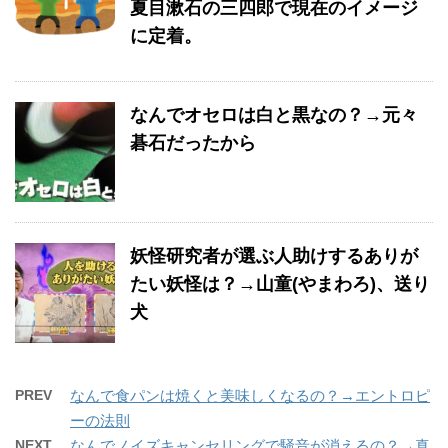
夏目漱石の三四郎で現在のイメージ
に定着。
なんでオセロは白と黒なの？→元々
碁石だったから
妖怪研究者が選ぶ人助けするありが
たい妖怪は？→山童(やまわろ)、送り
犬
PREV
なんで食パンは焼くと美味しくなるの？→エントロピ
ーの法則
NEXT
なんでノイズキャンセリングで騒音が消えるの？→真