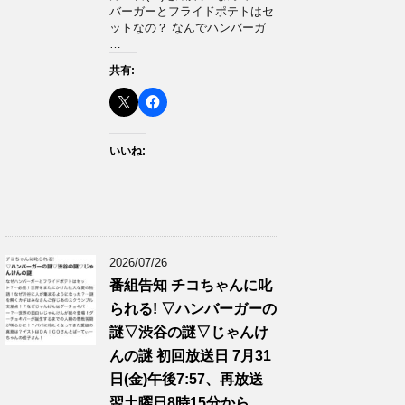
バーガーとフライドポテトはセ
ットなの？ なんでハンバーガ
…
共有:
いいね:
2026/07/26
番組告知 チコちゃんに叱
られる! ▽ハンバーガーの
謎▽渋谷の謎▽じゃんけ
んの謎 初回放送日 7月31
日(金)午後7:57、再放送
翌土曜日8時15分から