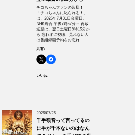
チコちゃんファンの皆様！
「チコちゃんに叱られる！」​
は、2026年7月31日金曜日、
NHK総合 午後7時57分～ 再放
送翌は、翌日土曜日8時15分か
ら 忘れずに視聴、見れない人
は番組録画予約をお忘れ …
共有:
いいね:
2026/07/26
千手観音って言ってるの
に手が千本ないのはなん