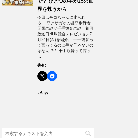
で？ ひとつの手が25の世
界を救うから
今回はチコちゃんに叱られ
る! ▽アサガオの謎▽歩行者
天国の謎▽千手観音の謎 初回
放送日NHK総合テレビジョン7
月24日(金)を紹介。 千手観音っ
て言ってるのに手が千本ないの
はなんで？ 千手観音って言っ
…
共有:
いいね: