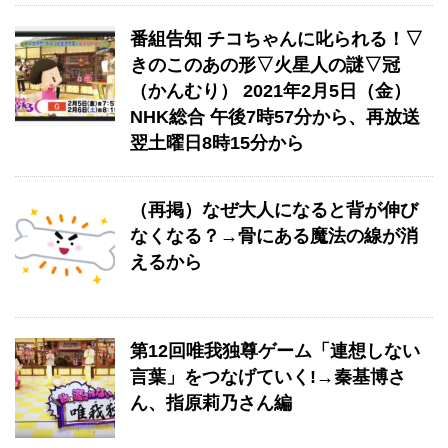
番組告知 チコちゃんに叱られる！▽
きのこのあの形▽火星人の謎▽冠
（かんむり） 2021年2月5日（金）
NHK総合 午後7時57分から、再放送
翌土曜日8時15分から
（再掲）なぜ大人になると背が伸び
なくなる？→骨にある魔法の線が消
えるから
第12回唯我独尊ゲーム「連想しない
言葉」をつなげていく!→秦基博さ
ん、指原莉乃さん編