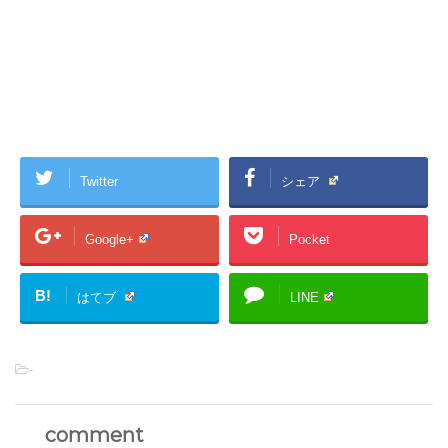
Twitter
シェア
Google+
Pocket
B!
はてブ
LINE
-
comment