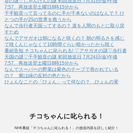
谷の謎▽じゃんけんの謎 初回放送日 7月31日(金)午後
7:57、再放送翌土曜日8時15分から
千手観音って言ってるのに手が千本ないのはなんで？ ひ
とつの手が25の世界を救うから
なんで歩行者天国ってするの？ 道を人間のもとに取り戻
すため
なんでアサガオは朝になると咲くの？ 朝の明るさを感じ
て咲くんじゃなくて10時間ぐらい暗かったから咲く
番組告知 チコちゃんに叱られる! ▽アサガオの謎▽歩行者
天国の謎▽千手観音の謎 初回放送日 7月24日(金)午後
7:57、再放送翌土曜日8時15分から
なんでスーパーの野菜は紫色のテープで巻かれている
の？ 紫は緑の反対の色だから
ひょんなことの「ひょん」って何なの？ ひょんの実
チコちゃんに叱られる！
NHK番組「チコちゃんに叱られる！」の放送内容を詳しく紹介！