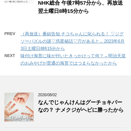
NHK総合 午後7時57分から、再放送
翌土曜日8時15分から
PREV
（再放送）番組告知 チコちゃんに叱られる！ ▽ジグ
ソーパズルの謎▽惑星秘話▽穴があると... 2023年6月
3日土曜日8時15分から
NEXT
味付け海苔に味が付いたきっかけって何？→明治天皇
のおみやげが普通の海苔ではつまらなかったから
2026/08/02
なんでじゃんけんはグーチョキパー
なの？ ナメクジがヘビに勝ったから