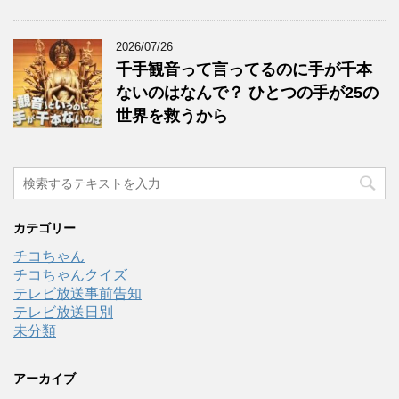
2026/07/26
千手観音って言ってるのに手が千本
ないのはなんで？ ひとつの手が25の
世界を救うから
カテゴリー
チコちゃん
チコちゃんクイズ
テレビ放送事前告知
テレビ放送日別
未分類
アーカイブ