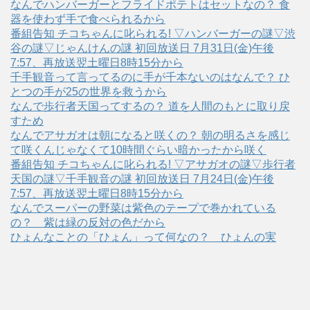
なんでハンバーガーとフライドポテトはセットなの？ 食
器を使わず手で食べられるから
番組告知 チコちゃんに叱られる! ▽ハンバーガーの謎▽渋
谷の謎▽じゃんけんの謎 初回放送日 7月31日(金)午後
7:57、再放送翌土曜日8時15分から
千手観音って言ってるのに手が千本ないのはなんで？ ひ
とつの手が25の世界を救うから
なんで歩行者天国ってするの？ 道を人間のもとに取り戻
すため
なんでアサガオは朝になると咲くの？ 朝の明るさを感じ
て咲くんじゃなくて10時間ぐらい暗かったから咲く
番組告知 チコちゃんに叱られる! ▽アサガオの謎▽歩行者
天国の謎▽千手観音の謎 初回放送日 7月24日(金)午後
7:57、再放送翌土曜日8時15分から
なんでスーパーの野菜は紫色のテープで巻かれている
の？ 紫は緑の反対の色だから
ひょんなことの「ひょん」って何なの？ ひょんの実