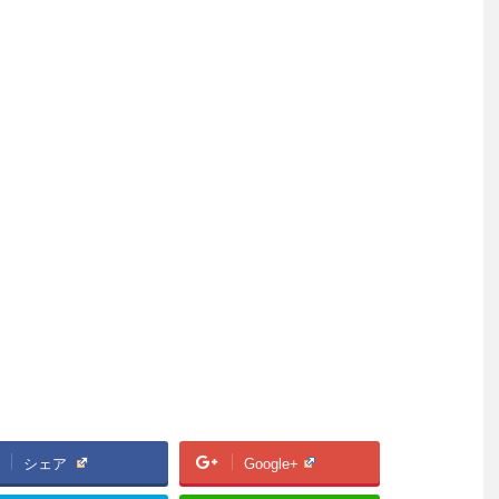
シェア
Google+