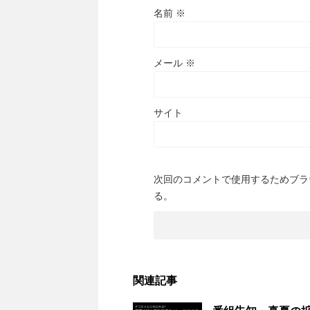
名前
※
メール
※
サイト
次回のコメントで使用するためブラ
る。
関連記事