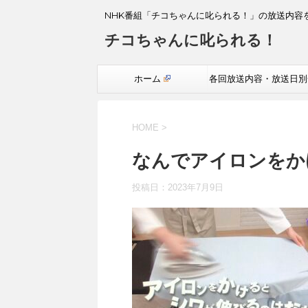
NHK番組「チコちゃんに叱られる！」の放送内容
チコちゃんに叱られる！
ホーム
各回放送内容・放送日別
覧
HOME
>
なんでアイロンをか
投稿日：
2023年7月9日