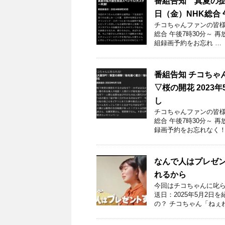
番組告知 真夏の拡大
日（金）NHK総合
チコちゃんファンの皆様！
総合 午後7時30分～ 
組録画予約をお忘れ …
番組告知 チコちゃ
▽桜の開花 2023
し
チコちゃんファンの皆様！
総合 午後7時30分～
録画予約をお忘れなく！
なんで人はプレゼン
れるから
今回はチコちゃんに叱ら
送日：2025年5月2
の？ チコちゃん「ねぇ