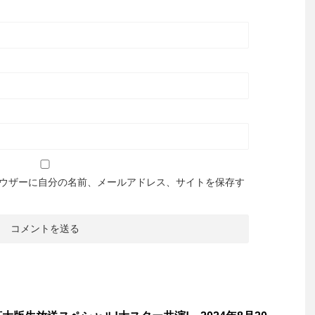
ウザーに自分の名前、メールアドレス、サイトを保存す