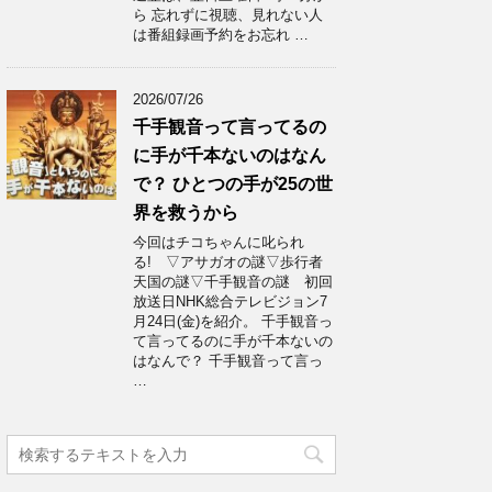
ら 忘れずに視聴、見れない人
は番組録画予約をお忘れ …
2026/07/26
千手観音って言ってるの
に手が千本ないのはなん
で？ ひとつの手が25の世
界を救うから
今回はチコちゃんに叱られ
る! ▽アサガオの謎▽歩行者
天国の謎▽千手観音の謎 初回
放送日NHK総合テレビジョン7
月24日(金)を紹介。 千手観音っ
て言ってるのに手が千本ないの
はなんで？ 千手観音って言っ
…