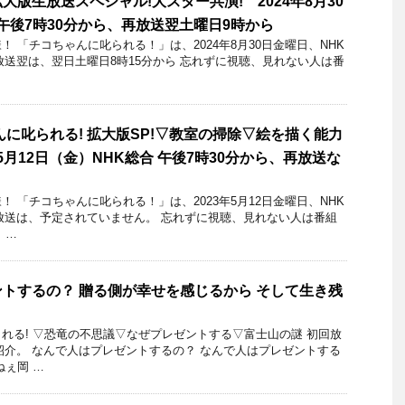
版生放送スペシャル!大スター共演! 2024年8月30
 午後7時30分から、再放送翌土曜日9時から
 「チコちゃんに叱られる！」​は、2024年8月30日金曜日、NHK
再放送翌は、翌日土曜日8時15分から 忘れずに視聴、見れない人は番
んに叱られる! 拡大版SP!▽教室の掃除▽絵を描く能力
年5月12日（金）NHK総合 午後7時30分から、再放送な
 「チコちゃんに叱られる！」​は、2023年5月12日金曜日、NHK
 再放送は、予定されていません。 忘れずに視聴、見れない人は番組
 …
トするの？ 贈る側が幸せを感じるから そして生き残
れる! ▽恐竜の不思議▽なぜプレゼントする▽富士山の謎 初回放
日を紹介。 なんで人はプレゼントするの？ なんで人はプレゼントする
ねぇ岡 …