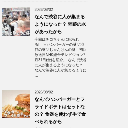
2026/08/02
なんで渋谷に人が集まる
ようになった？ 奇跡の水
があったから
今回はチコちゃんに叱られ
る! ▽ハンバーガーの謎▽渋
谷の謎▽じゃんけんの謎 初回
放送日NHK総合テレビジョン7
月31日(金)を紹介。 なんで渋谷
に人が集まるようになった？
なんで渋谷に人が集まるように
…
2026/08/02
なんでハンバーガーとフ
ライドポテトはセットな
の？ 食器を使わず手で食
べられるから