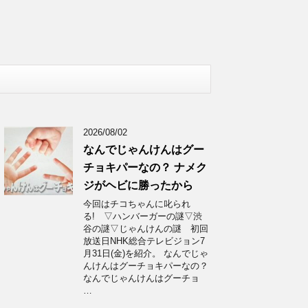
2026/08/02
なんでじゃんけんはグー
チョキパーなの？ ナメク
ジがヘビに勝ったから
今回はチコちゃんに叱られ
る! ▽ハンバーガーの謎▽渋
谷の謎▽じゃんけんの謎 初回
放送日NHK総合テレビジョン7
月31日(金)を紹介。 なんでじゃ
んけんはグーチョキパーなの？
なんでじゃんけんはグーチョ
…