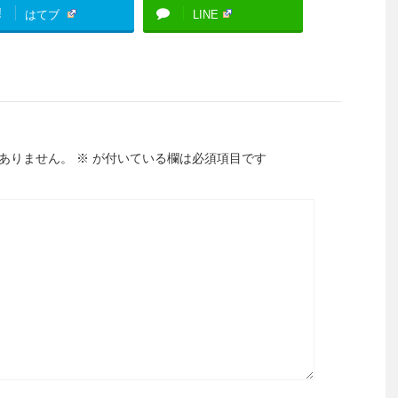
!
はてブ
LINE
ありません。
※
が付いている欄は必須項目です