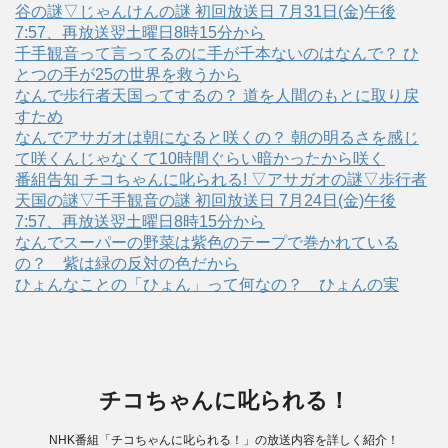
谷の謎▽じゃんけんの謎 初回放送日 7月31日(金)午後
7:57、再放送翌土曜日8時15分から
千手観音って言ってるのに手が千本ないのはなんで？ ひ
とつの手が25の世界を救うから
なんで歩行者天国ってするの？ 道を人間のもとに取り戻
すため
なんでアサガオは朝になると咲くの？ 朝の明るさを感じ
て咲くんじゃなくて10時間ぐらい暗かったから咲く
番組告知 チコちゃんに叱られる! ▽アサガオの謎▽歩行者
天国の謎▽千手観音の謎 初回放送日 7月24日(金)午後
7:57、再放送翌土曜日8時15分から
なんでスーパーの野菜は紫色のテープで巻かれている
の？ 紫は緑の反対の色だから
ひょんなことの「ひょん」って何なの？ ひょんの実
チコちゃんに叱られる！
NHK番組「チコちゃんに叱られる！」の放送内容を詳しく紹介！