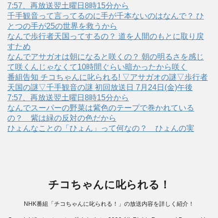
7:57、再放送翌土曜日8時15分から
千手観音って言ってるのに手が千本ないのはなんで？ ひ
とつの手が25の世界を救うから
なんで歩行者天国ってするの？ 道を人間のもとに取り戻
すため
なんでアサガオは朝になると咲くの？ 朝の明るさを感じ
て咲くんじゃなくて10時間ぐらい暗かったから咲く
番組告知 チコちゃんに叱られる! ▽アサガオの謎▽歩行者
天国の謎▽千手観音の謎 初回放送日 7月24日(金)午後
7:57、再放送翌土曜日8時15分から
なんでスーパーの野菜は紫色のテープで巻かれている
の？ 紫は緑の反対の色だから
ひょんなことの「ひょん」って何なの？ ひょんの実
チコちゃんに叱られる！
NHK番組「チコちゃんに叱られる！」の放送内容を詳しく紹介！