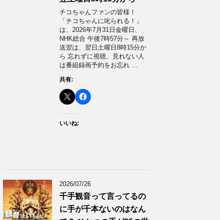
チコちゃんファンの皆様！
「チコちゃんに叱られる！」​
は、2026年7月31日金曜日、
NHK総合 午後7時57分～ 再放
送翌は、翌日土曜日8時15分か
ら 忘れずに視聴、見れない人
は番組録画予約をお忘れ …
共有:
いいね:
2026/07/26
千手観音って言ってるの
に手が千本ないのはなん