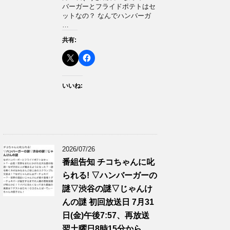
バーガーとフライドポテトはセ
ットなの？ なんでハンバーガ
…
共有:
いいね:
2026/07/26
番組告知 チコちゃんに叱
られる! ▽ハンバーガーの
謎▽渋谷の謎▽じゃんけ
んの謎 初回放送日 7月31
日(金)午後7:57、再放送
翌土曜日8時15分から