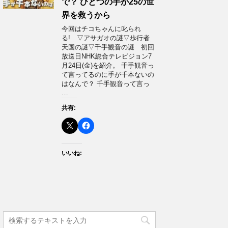
で？ ひとつの手が25の世
界を救うから
今回はチコちゃんに叱られ
る! ▽アサガオの謎▽歩行者
天国の謎▽千手観音の謎 初回
放送日NHK総合テレビジョン7
月24日(金)を紹介。 千手観音っ
て言ってるのに手が千本ないの
はなんで？ 千手観音って言っ
…
共有:
いいね: