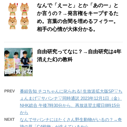
なんで「えーと」とか「あのー」と
か言うの？→発言権をキープするた
め。言葉の合間を埋めるフィラー。
相手の心情が大体分かる。
自由研究ってなに？→自由研究は4年
消えた幻の教科
PREV
番組告知 チコちゃんに叱られる! 生放送拡大版SP▽ち
ょんまげ▽サバンナ▽同時通訳 2023年12月1日（金）
NHK総合 午後7時30分から、再放送翌土曜日8時15分
から
NEXT
なんでサバンナにはたくさん野生動物がいるの？→奇
跡の草「C4植物」が生えているから