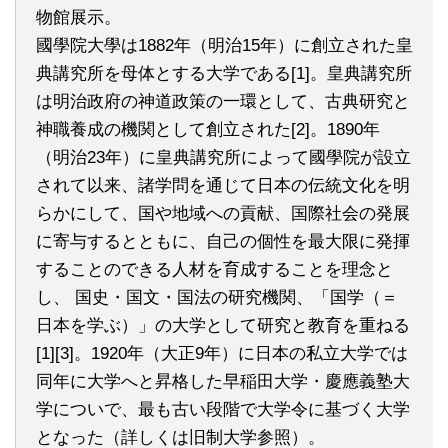
物館展示。
國學院大學は1882年（明治15年）に創立された皇
典講究所を母体とする大学である[1]。皇典講究所
は明治政府の神道政策の一環として、古典研究と
神職養成の機関として創立された[2]。1890年
（明治23年）に皇典講究所によって國學院が設立
されて以来、諸学問を通じて日本の伝統文化を明
らかにして、国や地域への貢献、国際社会の発展
に寄与するとともに、自己の個性を最大限に発揮
することのできる人材を育成することを理念と
し、 国史・国文・国法の研究機関、「国学（＝
日本を学ぶ）」の大学として研究と教育を重ねる
[1][3]。1920年（大正9年）に日本の私立大学では
同年に大学へと昇格した早稲田大学・慶應義塾大
学についで、最も古い段階で大学令に基づく大学
となった（詳しくは旧制大学参照）。