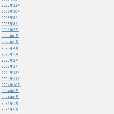
2025年11月
2025年10月
2025年9月
2025年8月
2025年7月
2025年6月
2025年5月
2025年4月
2025年3月
2025年2月
2025年1月
2024年12月
2024年11月
2024年10月
2024年9月
2024年8月
2024年7月
2024年6月