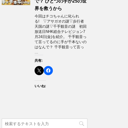
で？ ひとつの手が25の世
界を救うから
今回はチコちゃんに叱られ
る! ▽アサガオの謎▽歩行者
天国の謎▽千手観音の謎 初回
放送日NHK総合テレビジョン7
月24日(金)を紹介。 千手観音っ
て言ってるのに手が千本ないの
はなんで？ 千手観音って言っ
…
共有:
いいね: