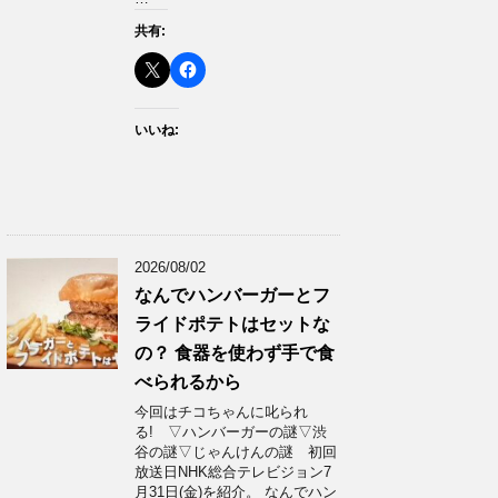
共有:
いいね:
2026/08/02
なんでハンバーガーとフ
ライドポテトはセットな
の？ 食器を使わず手で食
べられるから
今回はチコちゃんに叱られ
る! ▽ハンバーガーの謎▽渋
谷の謎▽じゃんけんの謎 初回
放送日NHK総合テレビジョン7
月31日(金)を紹介。 なんでハン