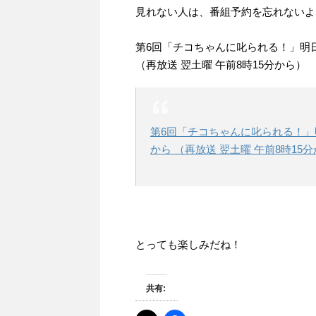
見れない人は、番組予約を忘れないよ
​第6回「チコちゃんに叱られる！」​明日
（再放送 翌土曜 午前8時15分から）
​第6回「チコちゃんに叱られる！」​明
から （再放送 翌土曜 午前8時15
とっても楽しみだね！
共有: