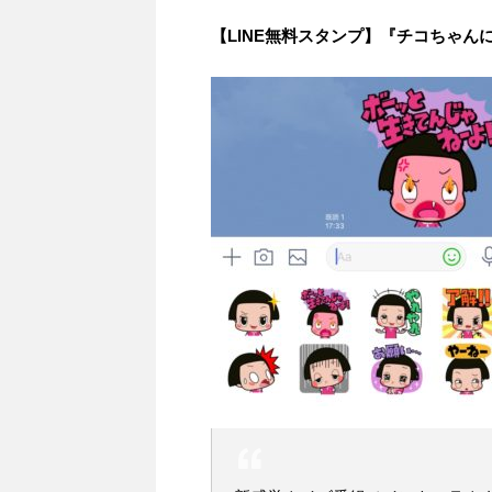
【LINE無料スタンプ】『チコちゃん