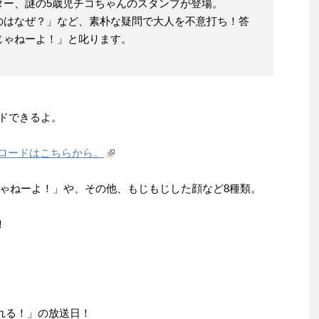
ター、謎の5歳児チコちゃんのスタンプが登場。
のはなぜ？」など、素朴な疑問で大人を不意打ち！答
じゃねーよ！」と叱ります。
ードできるよ。
ンロードはこちらから。
ゃねーよ！」や、その他、もじもじした顔など8種類。
！
れる！」の放送日！