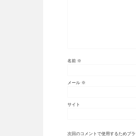
名前
※
メール
※
サイト
次回のコメントで使用するためブラ