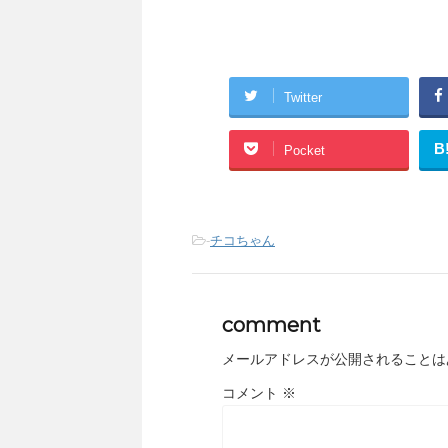
Twitter
B
Pocket
-
チコちゃん
comment
メールアドレスが公開されることは
コメント
※