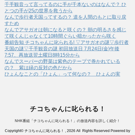
千手観音って言ってるのに手が千本ないのはなんで？ ひ
とつの手が25の世界を救うから
なんで歩行者天国ってするの？ 道を人間のもとに取り戻
すため
なんでアサガオは朝になると咲くの？ 朝の明るさを感じ
て咲くんじゃなくて10時間ぐらい暗かったから咲く
番組告知 チコちゃんに叱られる! ▽アサガオの謎▽歩行者
天国の謎▽千手観音の謎 初回放送日 7月24日(金)午後
7:57、再放送翌土曜日8時15分から
なんでスーパーの野菜は紫色のテープで巻かれている
の？ 紫は緑の反対の色だから
ひょんなことの「ひょん」って何なの？ ひょんの実
チコちゃんに叱られる！
NHK番組「チコちゃんに叱られる！」の放送内容を詳しく紹介！
Copyright© チコちゃんに叱られる！ , 2026 All Rights Reserved Powered by