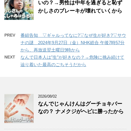
いの？→男性は中年を過ぎると恥ず
かしさのブレーキが壊れていくから
PREV
番組告知 ▽ギャルってなに?▽なぜ生が好き?▽サウ
ナの謎 2024年9月27日（金）NHK総合 午後7時57分
から、再放送翌土曜日9時から
NEXT
なんで日本人は”生”が好きなの？→危険に挑み続けて
辿り着いた最高のごちそうだから
2026/08/02
なんでじゃんけんはグーチョキパー
なの？ ナメクジがヘビに勝ったから