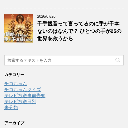
2026/07/26
千手観音って言ってるのに手が千本
ないのはなんで？ ひとつの手が25の
世界を救うから
カテゴリー
チコちゃん
チコちゃんクイズ
テレビ放送事前告知
テレビ放送日別
未分類
アーカイブ